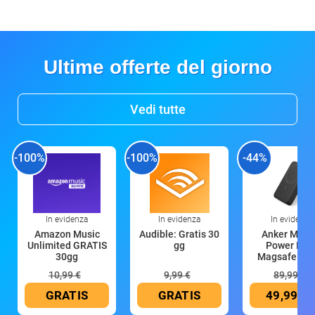
Ultime offerte del giorno
Vedi tutte
-100%
-100%
-44%
In evidenza
In evidenza
In evidenza
Amazon Music
Audible: Gratis 30
Anker Mag
Unlimited GRATIS
gg
Power Ban
30gg
Magsafe 10
mAh
10,99 €
9,99 €
89,99 €
GRATIS
GRATIS
49,99 €