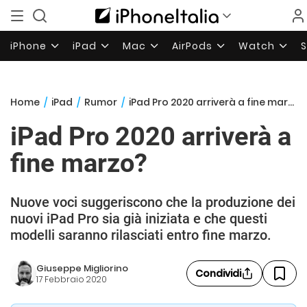
iPhone
iPad
Mac
AirPods
Watch
Home
/
iPad
/
Rumor
/
iPad Pro 2020 arriverà a fine marzo?
iPad Pro 2020 arriverà a
fine marzo?
Nuove voci suggeriscono che la produzione dei
nuovi iPad Pro sia già iniziata e che questi
modelli saranno rilasciati entro fine marzo.
Giuseppe Migliorino
Condividi
17 Febbraio 2020