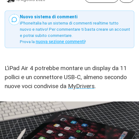
Nuovo sistema di commenti
iPhoneItalia ha un sistema di commenti realtime tutto
nuovo e nativo! Per commentare ti basta creare un account
e potrai subito commentare.
Prova la
nuova sezione commenti
!
L’iPad Air 4 potrebbe montare un display da 11
pollici e un connettore USB-C, almeno secondo
nuove voci condivise da
MyDrivers
.