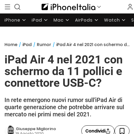
iPhone
iPad
Mac
AirPods
Watch
Home
/
iPad
/
Rumor
/
iPad Air 4 nel 2021 con schermo da 11 pollici e connettore USB-C?
iPad Air 4 nel 2021 con
schermo da 11 pollici e
connettore USB-C?
In rete emergono nuovi rumor sull'iPad Air di
quarte generazione che potrebbe arrivare sul
mercato nei primi mesi del 2021.
Giuseppe Migliorino
Condividi
19 Agosto 2020