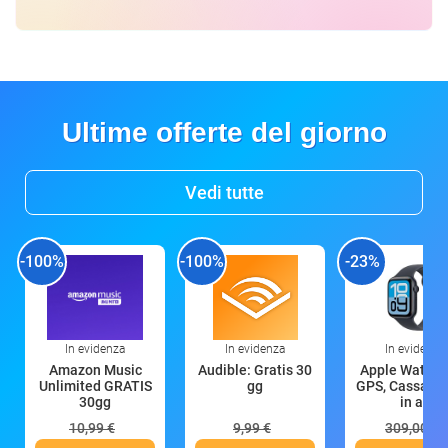
Ultime offerte del giorno
Vedi tutte
-100%
-100%
-23%
In evidenza
In evidenza
In evidenza
Amazon Music
Audible: Gratis 30
Apple Watch 
Unlimited GRATIS
gg
GPS, Cassa 4
30gg
in all
10,99 €
9,99 €
309,00 €