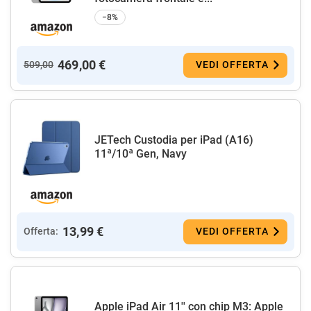
−8%
469,00 €
509,00
VEDI OFFERTA
JETech Custodia per iPad (A16)
11ª/10ª Gen, Navy
13,99 €
Offerta:
VEDI OFFERTA
Apple iPad Air 11'' con chip M3: Apple