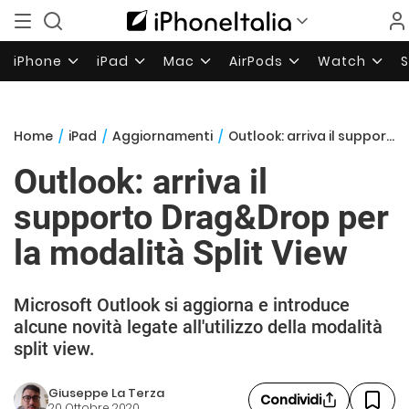
iPhone
iPad
Mac
AirPods
Watch
Home
/
iPad
/
Aggiornamenti
/
Outlook: arriva il supporto Drag&Drop per la modalità Split View
Outlook: arriva il
supporto Drag&Drop per
la modalità Split View
Microsoft Outlook si aggiorna e introduce
alcune novità legate all'utilizzo della modalità
split view.
Giuseppe La Terza
Condividi
20 Ottobre 2020