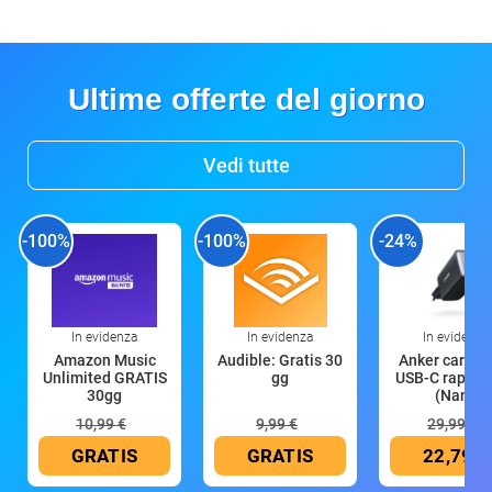
Ultime offerte del giorno
Vedi tutte
-100%
-100%
-24%
In evidenza
In evidenza
In evidenza
Amazon Music
Audible: Gratis 30
Anker caricat
Unlimited GRATIS
gg
USB-C rapido
30gg
(Nano
10,99 €
9,99 €
29,99 €
GRATIS
GRATIS
22,79 €