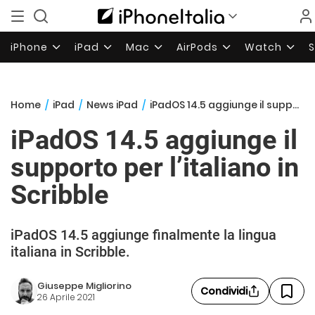
iPhone
iPad
Mac
AirPods
Watch
Home
/
iPad
/
News iPad
/
iPadOS 14.5 aggiunge il supporto per l’italiano in Scribble
iPadOS 14.5 aggiunge il
supporto per l’italiano in
Scribble
iPadOS 14.5 aggiunge finalmente la lingua
italiana in Scribble.
Giuseppe Migliorino
Condividi
26 Aprile 2021