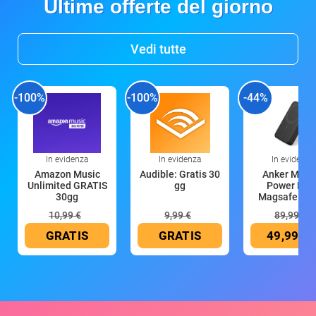
Ultime offerte del giorno
Vedi tutte
-100%
-100%
-44%
In evidenza
In evidenza
In evidenza
Amazon Music
Audible: Gratis 30
Anker Mag
Unlimited GRATIS
gg
Power Ban
30gg
Magsafe 10
mAh
10,99 €
9,99 €
89,99 €
GRATIS
GRATIS
49,99 €