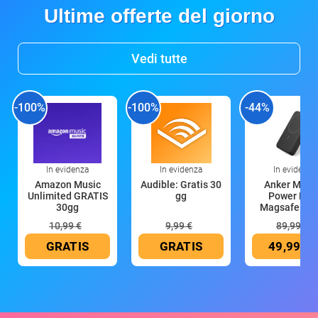
Ultime offerte del giorno
Vedi tutte
-100%
-100%
-44%
In evidenza
In evidenza
In evidenza
Amazon Music
Audible: Gratis 30
Anker Mag
Unlimited GRATIS
gg
Power Ban
30gg
Magsafe 10
mAh
10,99 €
9,99 €
89,99 €
GRATIS
GRATIS
49,99 €