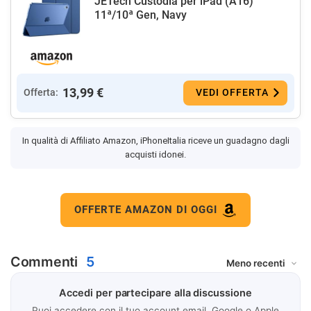
JETech Custodia per iPad (A16)
11ª/10ª Gen, Navy
13,99 €
Offerta:
VEDI OFFERTA
In qualità di Affiliato Amazon, iPhoneItalia riceve un guadagno dagli
acquisti idonei.
OFFERTE AMAZON DI OGGI
Commenti
5
Accedi per partecipare alla discussione
Puoi accedere con il tuo account email, Google o Apple