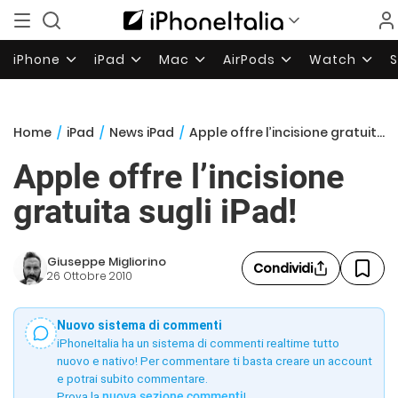
iPhone
iPad
Mac
AirPods
Watch
Home
/
iPad
/
News iPad
/
Apple offre l’incisione gratuita sugli iPad!
Apple offre l’incisione
gratuita sugli iPad!
Giuseppe Migliorino
Condividi
26 Ottobre 2010
Nuovo sistema di commenti
iPhoneItalia ha un sistema di commenti realtime tutto
nuovo e nativo! Per commentare ti basta creare un account
e potrai subito commentare.
Prova la
nuova sezione commenti
!