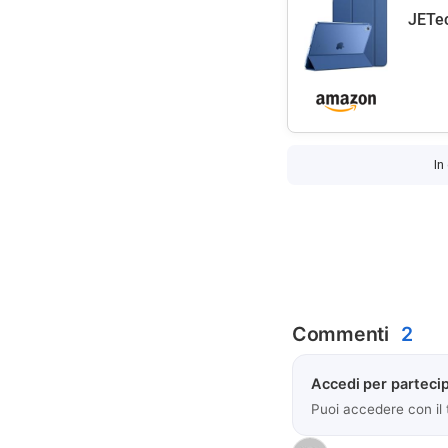
JETec
In
Commenti
2
Accedi per partecip
Puoi accedere con il