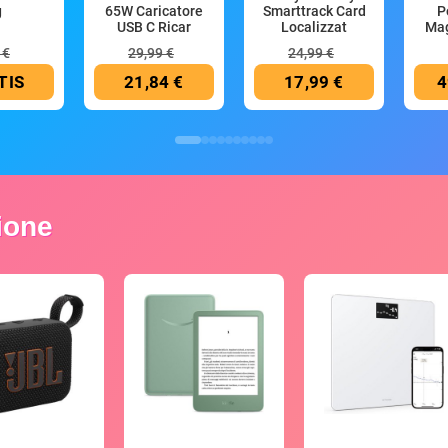
g
65W Caricatore
Smarttrack Card
P
USB C Ricar
Localizzat
Mag
 €
29,99 €
24,99 €
TIS
21,84 €
17,99 €
4
zione