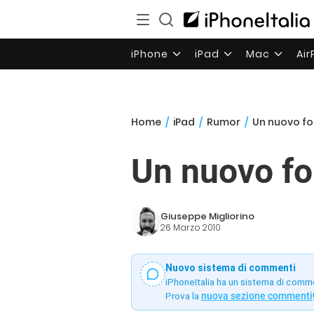
iPhone
iPad
Mac
Ai
Home
/
iPad
/
Rumor
/
Un nuovo for
Un nuovo for
Giuseppe Migliorino
26 Marzo 2010
Nuovo sistema di commenti
iPhoneItalia ha un sistema di comm
Prova la
nuova sezione commenti