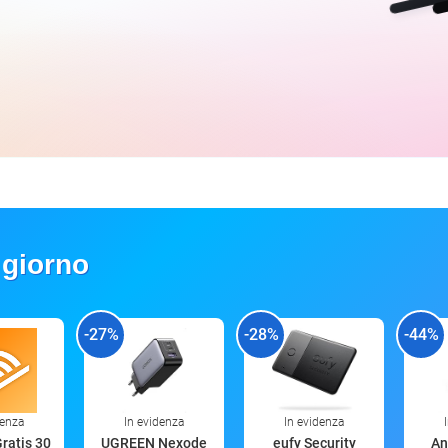
 giorno
-27%
-28%
-44%
denza
In evidenza
In evidenza
Gratis 30
UGREEN Nexode
eufy Security
An