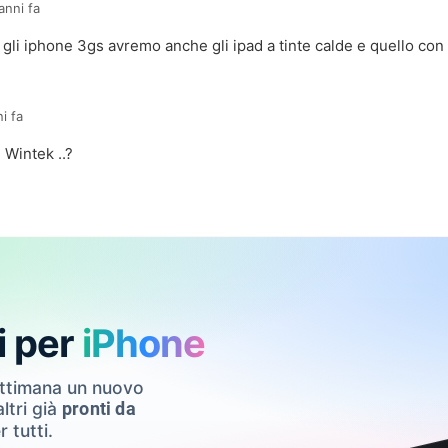
anni fa
li iphone 3gs avremo anche gli ipad a tinte calde e quello con co
i fa
 Wintek ..?
i per
iPhone
ettimana un nuovo
ltri già
pronti da
r tutti.