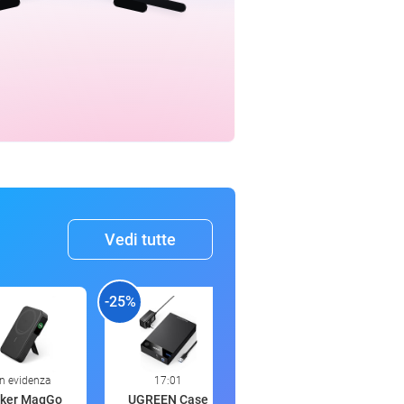
Vedi tutte
-25%
-40%
-
In evidenza
17:01
16:58
ker MagGo
UGREEN Case
Helly Hansen