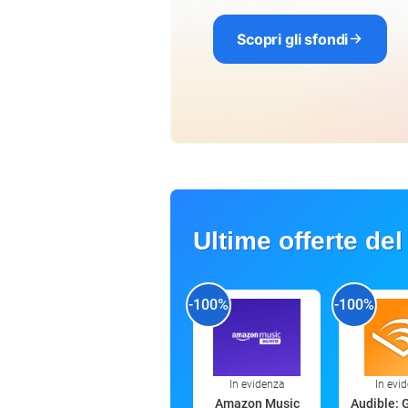
Scopri gli sfondi
Ultime offerte del
-100%
-100%
In evidenza
In evi
Amazon Music
Audible: 