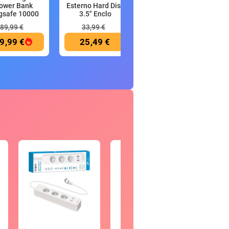
ower Bank
Esterno Hard Disk
Uomo T-Shirt con
safe 10000
3.5" Enclo
Logo HH 3.
mAh
89,99 €
33,99 €
35,00 €
9,99 €
25,49 €
20,99 €