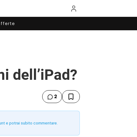
fferte
i dell’iPad?
2
unt e potrai subito commentare.