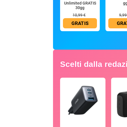
Unlimited GRATIS
g
30gg
10,99 €
9,99
GRATIS
GRA
Scelti dalla reda