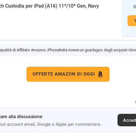
h Custodia per iPad (A16) 11ª/10ª Gen, Navy
O
 qualità di Affiliato Amazon, iPhoneItalia riceve un guadagno dagli acquisti idon
OFFERTE AMAZON DI OGGI
are alla discussione
Acced
 tuo account email, Google o Apple per commentare.