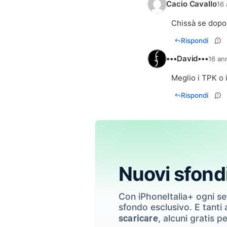
Cacio Cavallo
16 
Chissà se dopo g
Rispondi
•••David•••
16 ann
Meglio i TPK o i
Rispondi
Nuovi sfond
Con iPhoneItalia+ ogni s
sfondo esclusivo. E tanti a
, alcuni gratis pe
scaricare