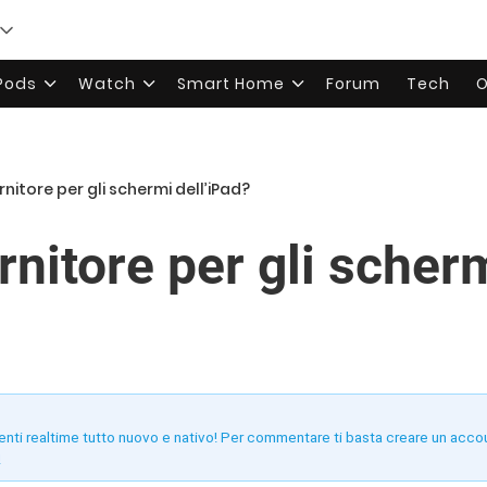
rPods
Watch
Smart Home
Forum
Tech
O
nitore per gli schermi dell’iPad?
nitore per gli scherm
enti realtime tutto nuovo e nativo! Per commentare ti basta creare un acco
!