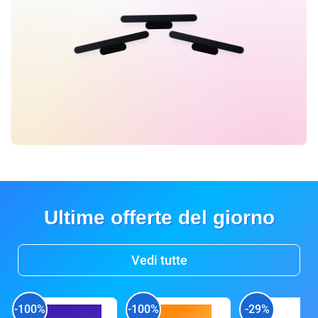
Ultime offerte del giorno
Vedi tutte
-100%
-100%
-29%