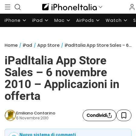
iPhone
iPad
Mac
AirPods
Watch
Home
/
iPad
/
App Store
/
iPadItalia App Store Sales – 6 novembre 2010 – Applicazioni in offerta
iPadItalia App Store
Sales – 6 novembre
2010 – Applicazioni in
offerta
Emiliano Contarino
Condividi
6 Novembre 2010
Nuovo sistema di commenti