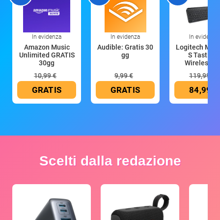
In evidenza
In evidenza
In evidenza
Amazon Music
Audible: Gratis 30
Logitech MX 
Unlimited GRATIS
gg
S Tastiera
30gg
Wireless (G
10,99 €
9,99 €
119,99 €
GRATIS
GRATIS
84,99 €
Scelti dalla redazione