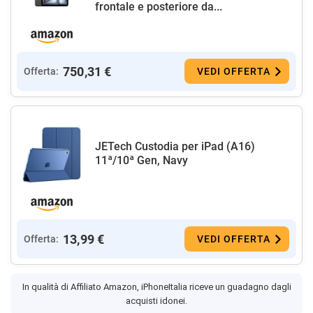
frontale e posteriore da...
750,31 €
Offerta:
VEDI OFFERTA
JETech Custodia per iPad (A16)
11ª/10ª Gen, Navy
13,99 €
Offerta:
VEDI OFFERTA
In qualità di Affiliato Amazon, iPhoneItalia riceve un guadagno dagli
acquisti idonei.