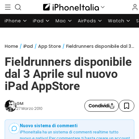
iPhone
iPad
Mac
AirPods
Watch
Home
/
iPad
/
App Store
/
Fieldrunners disponibile dal 3 Aprile sul nuovo iPad AppStore
Fieldrunners disponibile
dal 3 Aprile sul nuovo
iPad AppStore
GM
Condividi
27 Marzo 2010
Nuovo sistema di commenti
iPhoneItalia ha un sistema di commenti realtime tutto
nuovo e nativo! Per commentare ti basta creare un account