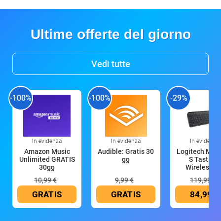
Ultime offerte del giorno
Vedi tutte
-100%
-100%
-29%
In evidenza
In evidenza
In evidenza
Amazon Music
Audible: Gratis 30
Logitech MX 
Unlimited GRATIS
gg
S Tastiera
30gg
Wireless (G
10,99 €
9,99 €
119,99 €
GRATIS
GRATIS
84,99 €