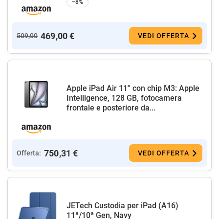
−8%
469,00 €
509,00
VEDI OFFERTA
Apple iPad Air 11'' con chip M3: Apple
Intelligence, 128 GB, fotocamera
frontale e posteriore da...
750,31 €
Offerta:
VEDI OFFERTA
JETech Custodia per iPad (A16)
11ª/10ª Gen, Navy