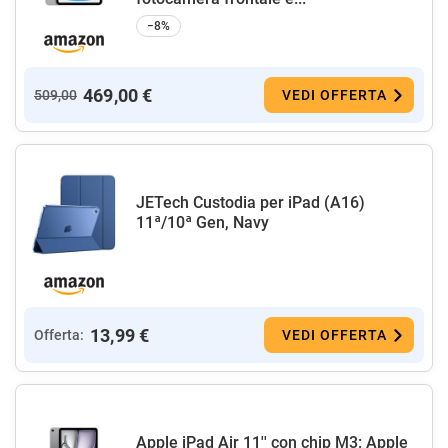
−8%
469,00 €
509,00
VEDI OFFERTA
JETech Custodia per iPad (A16)
11ª/10ª Gen, Navy
13,99 €
Offerta:
VEDI OFFERTA
Apple iPad Air 11'' con chip M3: Apple