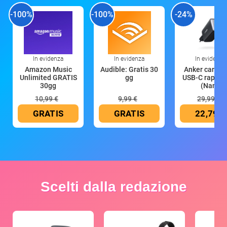
-100%
-100%
-24%
In evidenza
In evidenza
In evidenza
Amazon Music
Audible: Gratis 30
Anker caricat
Unlimited GRATIS
gg
USB-C rapido
30gg
(Nano
10,99 €
9,99 €
29,99 €
GRATIS
GRATIS
22,79 €
Scelti dalla redazione