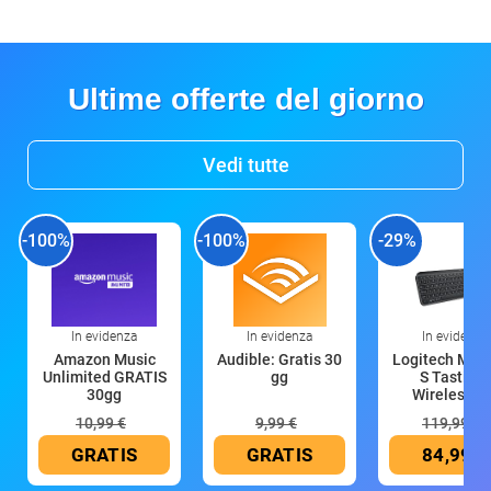
Ultime offerte del giorno
Vedi tutte
-100%
-100%
-29%
In evidenza
In evidenza
In evidenza
Amazon Music
Audible: Gratis 30
Logitech MX 
Unlimited GRATIS
gg
S Tastiera
30gg
Wireless (G
10,99 €
9,99 €
119,99 €
GRATIS
GRATIS
84,99 €