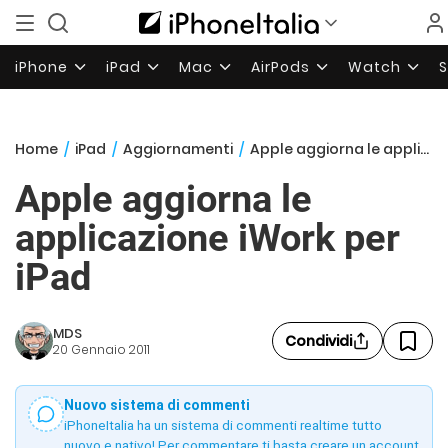
iPhone
iPad
Mac
AirPods
Watch
Home
/
iPad
/
Aggiornamenti
/
Apple aggiorna le applicazione iWork per iPad
Apple aggiorna le
applicazione iWork per
iPad
MDS
Condividi
20 Gennaio 2011
Nuovo sistema di commenti
iPhoneItalia ha un sistema di commenti realtime tutto
nuovo e nativo! Per commentare ti basta creare un account