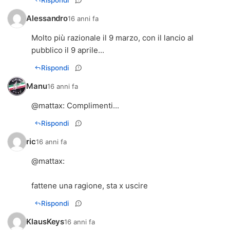
Alessandro
16 anni fa
Molto più razionale il 9 marzo, con il lancio al
pubblico il 9 aprile...
Rispondi
Manu
16 anni fa
@
mattax
: Complimenti...
Rispondi
ric
16 anni fa
@
mattax
:
fattene una ragione, sta x uscire
Rispondi
KlausKeys
16 anni fa