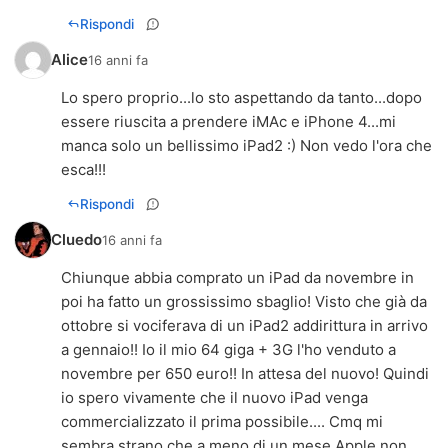
Rispondi
Alice
16 anni fa
Lo spero proprio...lo sto aspettando da tanto...dopo
essere riuscita a prendere iMAc e iPhone 4...mi
manca solo un bellissimo iPad2 :) Non vedo l'ora che
esca!!!
Rispondi
Cluedo
16 anni fa
Chiunque abbia comprato un iPad da novembre in
poi ha fatto un grossissimo sbaglio! Visto che già da
ottobre si vociferava di un iPad2 addirittura in arrivo
a gennaio!! Io il mio 64 giga + 3G l'ho venduto a
novembre per 650 euro!! In attesa del nuovo! Quindi
io spero vivamente che il nuovo iPad venga
commercializzato il prima possibile.... Cmq mi
sembra strano che a meno di un mese Apple non