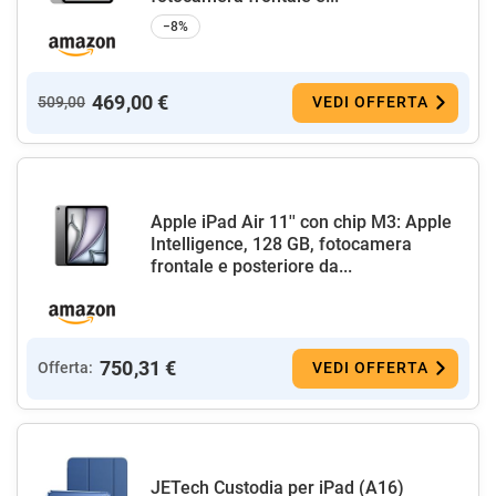
−8%
469,00 €
509,00
VEDI OFFERTA
Apple iPad Air 11'' con chip M3: Apple
Intelligence, 128 GB, fotocamera
frontale e posteriore da...
750,31 €
Offerta:
VEDI OFFERTA
JETech Custodia per iPad (A16)