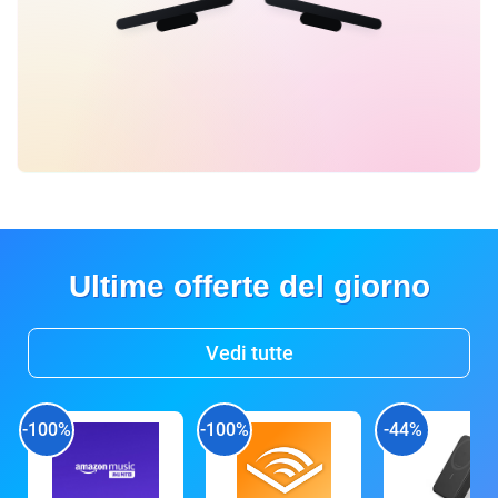
Ultime offerte del giorno
Vedi tutte
-100%
-100%
-44%