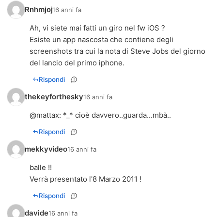
Rnhmjoj
16 anni fa
Ah, vi siete mai fatti un giro nel fw iOS ?
Esiste un app nascosta che contiene degli
screenshots tra cui la nota di Steve Jobs del giorno
del lancio del primo iphone.
Rispondi
thekeyforthesky
16 anni fa
@
mattax
: *_* cioè davvero..guarda...mbà..
Rispondi
mekkyvideo
16 anni fa
balle !!
Verrà presentato l'8 Marzo 2011 !
Rispondi
davide
16 anni fa