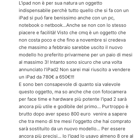
L'ipad non è per sua natura un oggetto
indispensabile perchè tutto quello che si fa con un
iPad si puó fare benissimo anche con un pc,
notebook o netbook...Anche se non con lo stesso
piacere e facilità! Visto che cmq è un oggetto che
non costa poco e che fino a novembre si credeva
che massimo a febbraio sarebbe uscito il nuovo
modello ho preferito privarmene per un paio di mesi
al massimo 3! Intanto sono sicuro che una volta
annunciato l'iPad2 Non sarei mai riuscito a vendere
un iPad da 780€ a 650€!!!
E sono ben consapevole di quanto sia valevole
questo oggetto, ma so anche che con fotocamera
per face time e hardware più potente l'ipad 2 sarà
ancora più utile e godibile del primo... Purtroppo è
brutto dopo aver speso 800 euro venire a sapere
che tra meno di tre mesi l'oggetto che hai comprato
sarà sostituito da un nuovo modello... Per essere
ancora più precisi... Io l'ipad lo usavo almeno 8 ore al