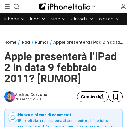
iPhone
iPad
Mac
AirPods
Watch
Home
/
iPad
/
Rumor
/
Apple presenterà l’iPad 2 in data 9 febbraio 2011? [RUMOR]
Apple presenterà l’iPad
2 in data 9 febbraio
2011? [RUMOR]
Andrea Cervone
Condividi
20 Gennaio 2011
Nuovo sistema di commenti
iPhoneItalia ha un sistema di commenti realtime tutto
nuovo e nativo! Per commentare ti basta creare un account