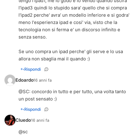
tengo l'ipad1, me lo godo e lo vendo quando uscira'
l'ipad3 quindi lo stupido sara' quello che si compra
l'ipad2 perche' avra' un modello inferiore e si godra'
meno l'esperienza ipad e cosi' via, visto che la
tecnologia non si ferma e' un discorso infinito e
senza senso.
Se uno compra un ipad perche' gli serve e lo usa
allora non sbaglia mai il quando :)
Rispondi
Edoardo
16 anni fa
@
SC
: concordo in tutto e per tutto, una volta tanto
un post sensato :)
Rispondi
Cluedo
16 anni fa
@sc