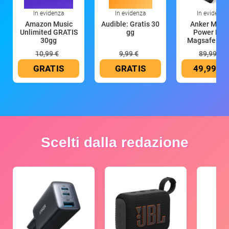
In evidenza
In evidenza
In evidenza
Amazon Music
Audible: Gratis 30
Anker Mag
Unlimited GRATIS
gg
Power Ban
30gg
Magsafe 10
mAh
10,99 €
9,99 €
89,99 €
GRATIS
GRATIS
49,99 €
Scelti dalla redazione