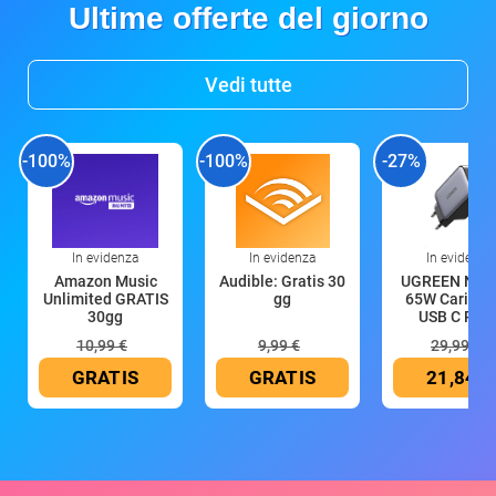
Ultime offerte del giorno
Vedi tutte
-100%
-100%
-27%
In evidenza
In evidenza
In evidenza
Amazon Music
Audible: Gratis 30
UGREEN Nex
Unlimited GRATIS
gg
65W Caricat
30gg
USB C Rica
10,99 €
9,99 €
29,99 €
GRATIS
GRATIS
21,84 €