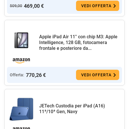
469,00 €
509,00
VEDI OFFERTA
Apple iPad Air 11'' con chip M3: Apple
Intelligence, 128 GB, fotocamera
frontale e posteriore da...
770,26 €
Offerta:
VEDI OFFERTA
JETech Custodia per iPad (A16)
11ª/10ª Gen, Navy