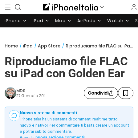
iPhone
iPad
Mac
AirPods
Watch
Home
/
iPad
/
App Store
/
Riproduciamo file FLAC su iPad con Golden Ear
Riproduciamo file FLAC
su iPad con Golden Ear
MDS
Condividi
27 Gennaio 2011
Nuovo sistema di commenti
iPhoneItalia ha un sistema di commenti realtime tutto
nuovo e nativo! Per commentare ti basta creare un account
e potrai subito commentare.
Prova la
nuova sezione commenti
!