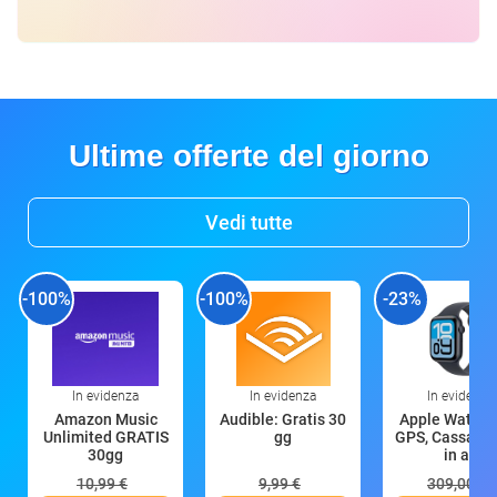
Ultime offerte del giorno
Vedi tutte
-100%
-100%
-23%
In evidenza
In evidenza
In evidenza
Amazon Music
Audible: Gratis 30
Apple Watch 
Unlimited GRATIS
gg
GPS, Cassa 4
30gg
in all
10,99 €
9,99 €
309,00 €