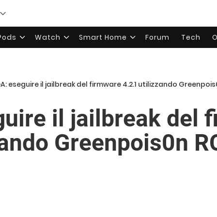
rPods
Watch
Smart Home
Forum
Tech
O
A: eseguire il jailbreak del firmware 4.2.1 utilizzando Greenp
ire il jailbreak del 
zzando Greenpois0n R