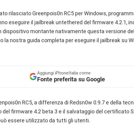
tato rilasciato Greenpois0n RC5 per Windows, programma
anno eseguire il jailbreak untethered del firmware 4.2.1, i
 dispositivo montante nativamente questa versione del
o la nostra guida completa per eseguire il jailbreak su 
Aggiungi
iPhoneItalia come
Fonte preferita su Google
npois0n RC5, a differenza di Redsn0w 0.9.7 e della tecn
zo del firmware 4.2 beta 3 e il salvataggio del certificato
ò essere utilizzato da tutti gli utenti.