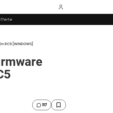
fferte
ois0n RC5 [WINDOWS]
firmware
C5
117