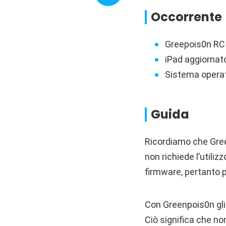
Occorrente
Greepois0n RC
iPad aggiornato
Sistema opera
Guida
Ricordiamo che Gree
non richiede l’utiliz
firmware, pertanto pu
Con Greenpois0n gli 
Ciò significa che no