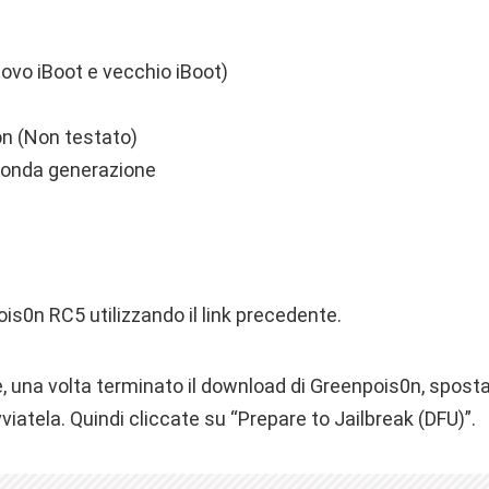
ovo iBoot e vecchio iBoot)
on (Non testato)
conda generazione
is0n RC5 utilizzando il link precedente.
, una volta terminato il download di Greenpois0n, sposta
viatela. Quindi cliccate su “Prepare to Jailbreak (DFU)”.