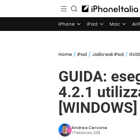
iPhone
iPad
Mac
Ai
Home
/
iPad
/
Jailbreak iPad
/
GUID
GUIDA: esegu
4.2.1 utili
[WINDOWS]
Andrea Cervone
7 Febbraio 2011