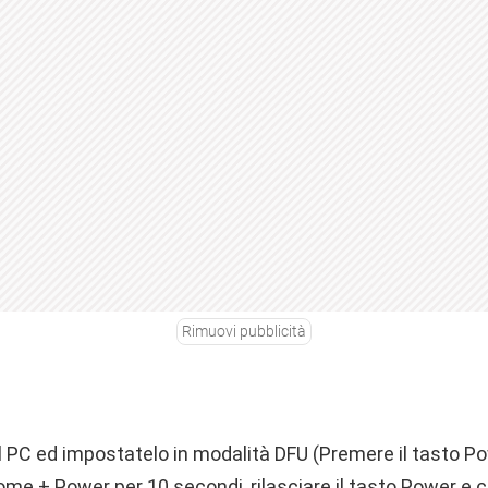
Rimuovi pubblicità
al PC ed impostatelo in modalità DFU (Premere il tasto P
me + Power per 10 secondi, rilasciare il tasto Power e 