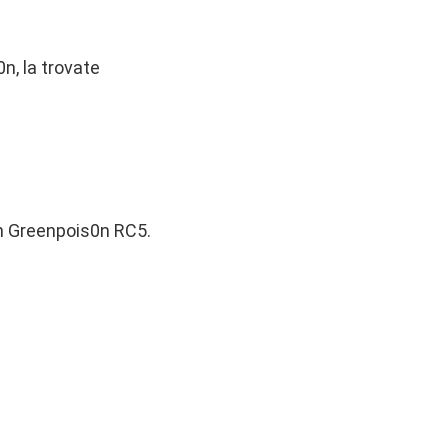
n, la trovate
 in Greenpois0n RC5.