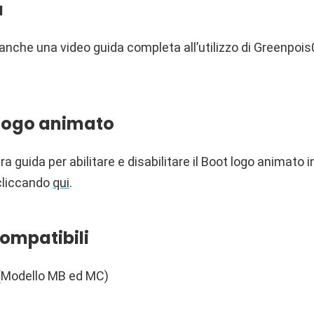
a
nche una video guida completa all’utilizzo di Greenpois0
 logo animato
tra guida per abilitare e disabilitare il Boot logo animato
cliccando
qui
.
compatibili
(Modello MB ed MC)