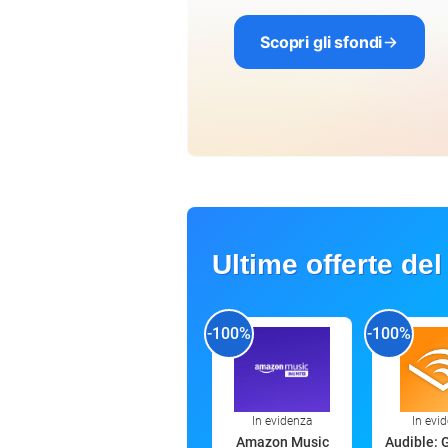
Scopri gli sfondi
Ultime offerte del
-100%
-100%
In evidenza
In evi
Amazon Music
Audible: 