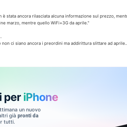
è stata ancora rilasciata alcuna informazione sul prezzo, mentr
fine marzo, mentre quello WiFi+3G da aprile."
.
 non ci siano ancora i preordini ma addirittura slittare ad aprile..
i per
iPhone
ettimana un nuovo
ltri già
pronti da
r tutti.