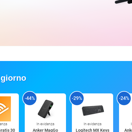
 giorno
-44%
-29%
-24%
denza
In evidenza
In evidenza
Gratis 30
Anker MagGo
Logitech MX Keys
Anke