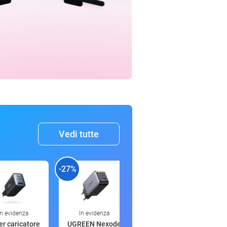
Vedi tutte
-27%
-35%
-
In evidenza
In evidenza
10:02
r caricatore
UGREEN Nexode
SONGMICS