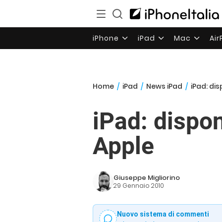
iPhone
iPad
Mac
Ai
Home
/
iPad
/
News iPad
/
iPad: dis
iPad: dispon
Apple
Giuseppe Migliorino
29 Gennaio 2010
Nuovo sistema di commenti