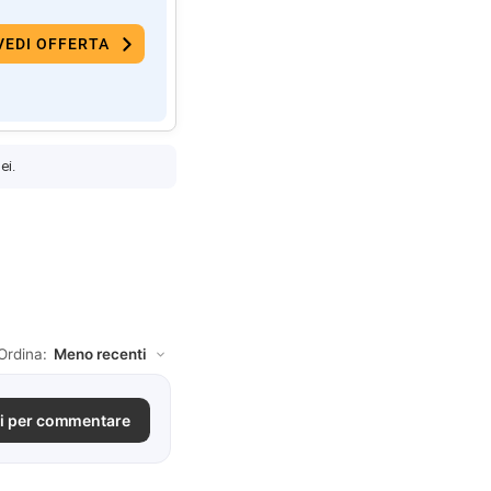
VEDI OFFERTA
ei.
Ordina:
i per commentare