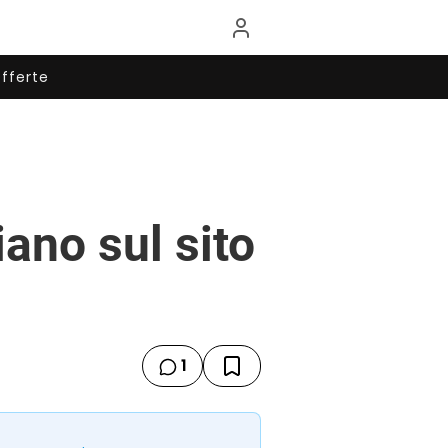
fferte
iano sul sito
1