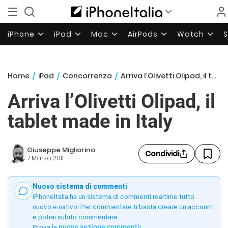
iPhone
iPad
Mac
AirPods
Watch
Home
/
iPad
/
Concorrenza
/
Arriva l’Olivetti Olipad, il tablet made in Italy
Arriva l’Olivetti Olipad, il
tablet made in Italy
Giuseppe Migliorino
Condividi
7 Marzo 2011
Nuovo sistema di commenti
iPhoneItalia ha un sistema di commenti realtime tutto
nuovo e nativo! Per commentare ti basta creare un account
e potrai subito commentare.
Prova la
nuova sezione commenti
!