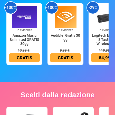
-100%
-100%
-29%
In evidenza
In evidenza
In evidenza
Amazon Music
Audible: Gratis 30
Logitech MX 
Unlimited GRATIS
gg
S Tastiera
30gg
Wireless (G
10,99 €
9,99 €
119,99 €
GRATIS
GRATIS
84,99 €
Scelti dalla redazione