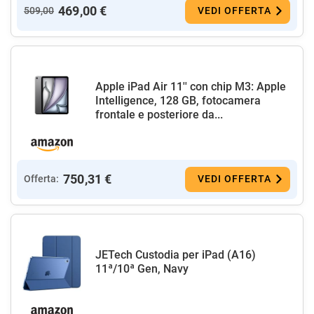
469,00 €
509,00
VEDI OFFERTA
Apple iPad Air 11'' con chip M3: Apple
Intelligence, 128 GB, fotocamera
frontale e posteriore da...
750,31 €
Offerta:
VEDI OFFERTA
JETech Custodia per iPad (A16)
11ª/10ª Gen, Navy