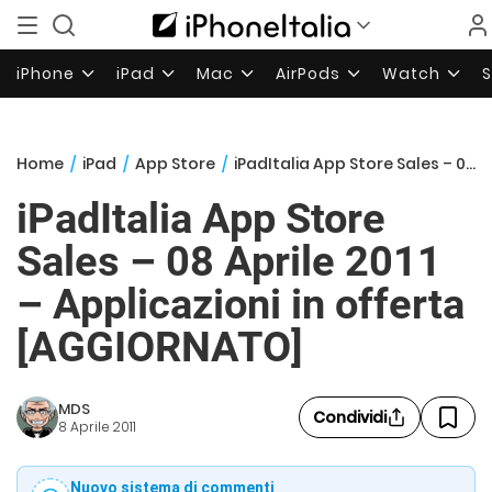
iPhone
iPad
Mac
AirPods
Watch
Home
/
iPad
/
App Store
/
iPadItalia App Store Sales – 08 Aprile 2011 – Applicazioni in offerta [AGGIORNATO]
iPadItalia App Store
Sales – 08 Aprile 2011
– Applicazioni in offerta
[AGGIORNATO]
MDS
Condividi
8 Aprile 2011
Nuovo sistema di commenti