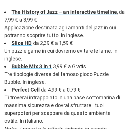
The History of Jazz – an interactive timeline
, da
7,99 € a 3,99 €
Applicazione destinata agli amanti del jazz in cui
potranno scoprire tutto. In inglese.
Slice HD
da 2,39 € a 1,59 €
Un puzzle game in cui dovremo evitare le lame. In
inglese.
Bubble Mix 3 in 1
3,99 € a Gratis
Tre tipologie diverse del famoso gioco Puzzle
Bubble. In inglese.
Perfect Cell
da 4,99 € a 0,79 €
Ti troverai intrappolato in una base sottomarina di
massima sicurezza e dovrai sfruttare i tuoi
superpoteri per scappare da questo ambiente
ostile. In italiano.
Nota: i prezzi e le offerte indicate in questo