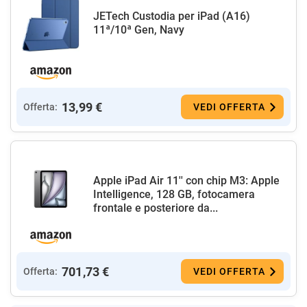
JETech Custodia per iPad (A16)
11ª/10ª Gen, Navy
13,99 €
Offerta:
VEDI OFFERTA
Apple iPad Air 11'' con chip M3: Apple
Intelligence, 128 GB, fotocamera
frontale e posteriore da...
701,73 €
Offerta:
VEDI OFFERTA