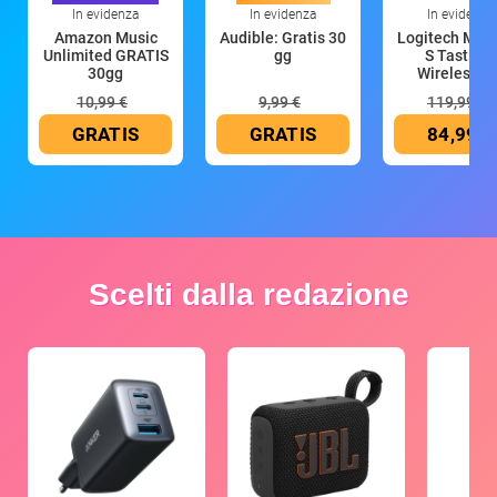
In evidenza
In evidenza
In evidenza
Amazon Music
Audible: Gratis 30
Logitech MX 
Unlimited GRATIS
gg
S Tastiera
30gg
Wireless (G
10,99 €
9,99 €
119,99 €
GRATIS
GRATIS
84,99 €
Scelti dalla redazione