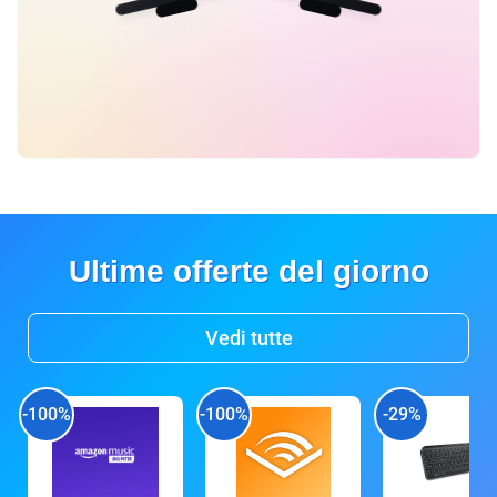
Ultime offerte del giorno
Vedi tutte
-100%
-100%
-29%