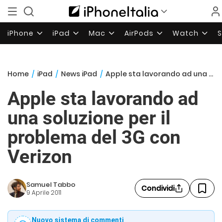
iPhone
iPad
Mac
AirPods
Watch
Home
/
iPad
/
News iPad
/
Apple sta lavorando ad una soluzione per il problema del 3G con Verizon
Apple sta lavorando ad
una soluzione per il
problema del 3G con
Verizon
Samuel Tabbo
Condividi
9 Aprile 2011
Nuovo sistema di commenti