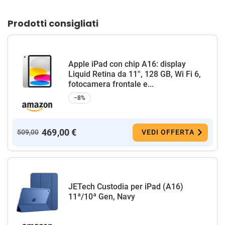
Prodotti consigliati
Apple iPad con chip A16: display
Liquid Retina da 11'', 128 GB, Wi Fi 6,
fotocamera frontale e...
−8%
469,00 €
509,00
VEDI OFFERTA
JETech Custodia per iPad (A16)
11ª/10ª Gen, Navy