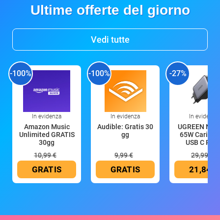
Ultime offerte del giorno
Vedi tutte
-100%
-100%
-27%
In evidenza
In evidenza
In evidenza
Amazon Music
Audible: Gratis 30
UGREEN Nex
Unlimited GRATIS
gg
65W Caricat
30gg
USB C Rica
10,99 €
9,99 €
29,99 €
GRATIS
GRATIS
21,84 €