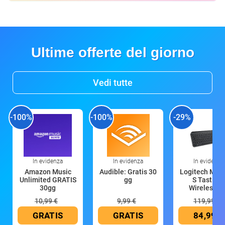
Ultime offerte del giorno
Vedi tutte
-100%
-100%
-29%
In evidenza
In evidenza
In evidenza
Amazon Music
Audible: Gratis 30
Logitech MX 
Unlimited GRATIS
gg
S Tastiera
30gg
Wireless (G
10,99 €
9,99 €
119,99 €
GRATIS
GRATIS
84,99 €