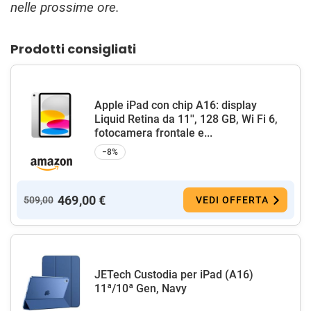
nelle prossime ore.
Prodotti consigliati
Apple iPad con chip A16: display
Liquid Retina da 11'', 128 GB, Wi Fi 6,
fotocamera frontale e...
−8%
469,00 €
509,00
VEDI OFFERTA
JETech Custodia per iPad (A16)
11ª/10ª Gen, Navy