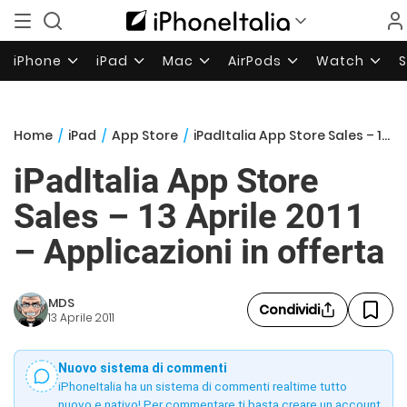
iPhone
iPad
Mac
AirPods
Watch
Home
/
iPad
/
App Store
/
iPadItalia App Store Sales – 13 Aprile 2011 – Applicazioni in offerta
iPadItalia App Store
Sales – 13 Aprile 2011
– Applicazioni in offerta
MDS
Condividi
13 Aprile 2011
Nuovo sistema di commenti
iPhoneItalia ha un sistema di commenti realtime tutto
nuovo e nativo! Per commentare ti basta creare un account