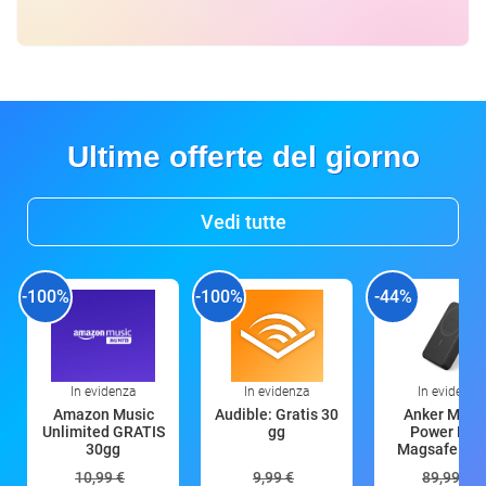
Ultime offerte del giorno
Vedi tutte
-100%
-100%
-44%
In evidenza
In evidenza
In evidenza
Amazon Music
Audible: Gratis 30
Anker Mag
Unlimited GRATIS
gg
Power Ban
30gg
Magsafe 10
mAh
10,99 €
9,99 €
89,99 €