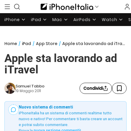
iPhone
iPad
Mac
AirPods
Watch
Home
/
iPad
/
App Store
/
Apple sta lavorando ad iTravel
Apple sta lavorando ad
iTravel
Samuel Tabbo
Condividi
19 Maggio 2011
Nuovo sistema di commenti
iPhoneItalia ha un sistema di commenti realtime tutto
nuovo e nativo! Per commentare ti basta creare un account
e potrai subito commentare.
Prova la
nuova sezione commenti
!