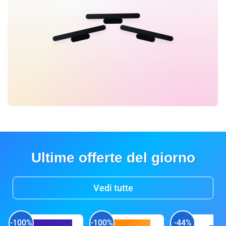
Ultime offerte del giorno
Vedi tutte
-100%
-100%
-44%