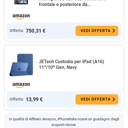
frontale e posteriore da...
750,31 €
Offerta:
VEDI OFFERTA
JETech Custodia per iPad (A16)
11ª/10ª Gen, Navy
13,99 €
Offerta:
VEDI OFFERTA
In qualità di Affiliato Amazon, iPhoneItalia riceve un guadagno dagli
acquisti idonei.