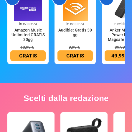
In evidenza
In evidenza
In evidenza
Amazon Music
Audible: Gratis 30
Anker Mag
Unlimited GRATIS
gg
Power Ban
30gg
Magsafe 10
mAh
10,99 €
9,99 €
89,99 €
GRATIS
GRATIS
49,99 €
Scelti dalla redazione