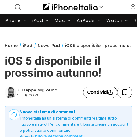
iPhone
iPad
Mac
AirPods
Watch
Home
/
iPad
/
News iPad
/
iOS 5 disponibile il prossimo autunno!
iOS 5 disponibile il
prossimo autunno!
Giuseppe Migliorino
Condividi
6 Giugno 2011
Nuovo sistema di commenti
iPhoneItalia ha un sistema di commenti realtime tutto
nuovo e nativo! Per commentare ti basta creare un account
e potrai subito commentare.
Prova la
nuova sezione commenti
!