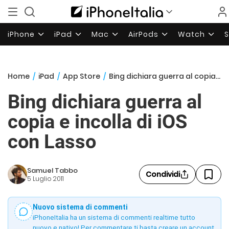
iPhone
iPad
Mac
AirPods
Watch
Home
/
iPad
/
App Store
/
Bing dichiara guerra al copia e incolla di iOS con Lasso
Bing dichiara guerra al
copia e incolla di iOS
con Lasso
Samuel Tabbo
Condividi
5 Luglio 2011
Nuovo sistema di commenti
iPhoneItalia ha un sistema di commenti realtime tutto
nuovo e nativo! Per commentare ti basta creare un account