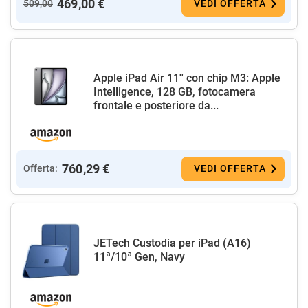
469,00 €
509,00
VEDI OFFERTA
Apple iPad Air 11'' con chip M3: Apple
Intelligence, 128 GB, fotocamera
frontale e posteriore da...
760,29 €
Offerta:
VEDI OFFERTA
JETech Custodia per iPad (A16)
11ª/10ª Gen, Navy