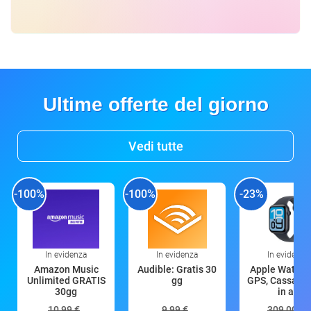
Ultime offerte del giorno
Vedi tutte
-100%
-100%
-23%
In evidenza
In evidenza
In evidenza
Amazon Music
Audible: Gratis 30
Apple Watch 
Unlimited GRATIS
gg
GPS, Cassa 4
30gg
in all
10,99 €
9,99 €
309,00 €