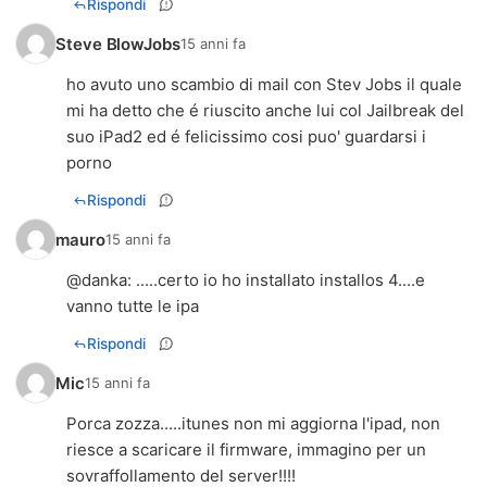
Rispondi
Steve BlowJobs
15 anni fa
ho avuto uno scambio di mail con Stev Jobs il quale
mi ha detto che é riuscito anche lui col Jailbreak del
suo iPad2 ed é felicissimo cosi puo' guardarsi i
porno
Rispondi
mauro
15 anni fa
@
danka
: .....certo io ho installato installos 4....e
vanno tutte le ipa
Rispondi
Mic
15 anni fa
Porca zozza.....itunes non mi aggiorna l'ipad, non
riesce a scaricare il firmware, immagino per un
sovraffollamento del server!!!!