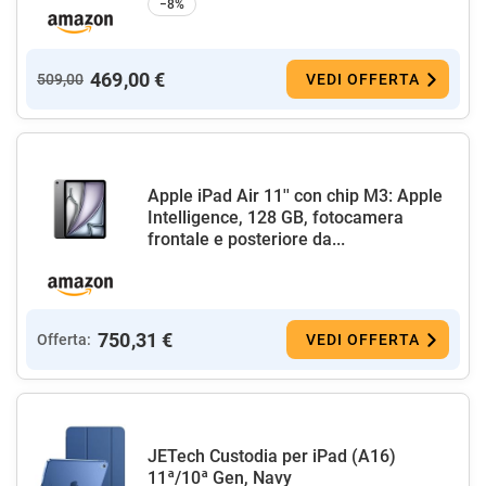
−8%
469,00 €
509,00
VEDI OFFERTA
Apple iPad Air 11'' con chip M3: Apple
Intelligence, 128 GB, fotocamera
frontale e posteriore da...
750,31 €
Offerta:
VEDI OFFERTA
JETech Custodia per iPad (A16)
11ª/10ª Gen, Navy