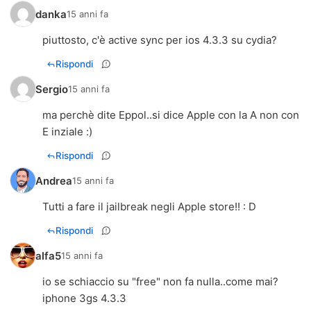
danka
15 anni fa
piuttosto, c'è active sync per ios 4.3.3 su cydia?
Rispondi
Sergio
15 anni fa
ma perchè dite Eppol..si dice Apple con la A non con
E inziale :)
Rispondi
Andrea
15 anni fa
Tutti a fare il jailbreak negli Apple store!! : D
Rispondi
alfa5
15 anni fa
io se schiaccio su "free" non fa nulla..come mai?
iphone 3gs 4.3.3