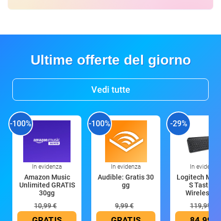
Ultime offerte del giorno
Vedi tutte
-100%
-100%
-29%
In evidenza
In evidenza
In evidenza
Amazon Music
Audible: Gratis 30
Logitech MX 
Unlimited GRATIS
gg
S Tastiera
30gg
Wireless (G
10,99 €
9,99 €
119,99 €
GRATIS
GRATIS
84,99 €