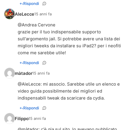
Rispondi
AleLecce
15 anni fa
@Andrea Cervone
grazie per il tuo indispensabile supporto
sull'argomento jail. Si potrebbe avere una lista dei
migliori tweeks da installare su iPad2? per i neofiti
come me sarebbe utile!
Rispondi
màtador
15 anni fa
@
AleLecce
: mi associo. Sarebbe utile un elenco e
video guida possibilmente dei migliori ed
indispensabili tweak da scaricare da cydia.
Rispondi
Filippo
15 anni fa
@
màtador
: c'è gia sul sito, lo avevano pubblicato