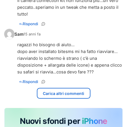
Il camera connection kit non funziona piu...un vero
peccato..speriamo in un tweak che metta a posto il
tutto!
Rispondi
Sam
15 anni fa
ragazzi ho bisogno di aiuto...
dopo aver installato bitesms mi ha fatto riavviare...
riavviando lo schermo è strano ( c'è una
disposizione + allargata delle icone) e appena clicco
su safari si riavvia...cosa devo fare ???
Rispondi
Carica altri commenti
Nuovi sfondi per
iPhone