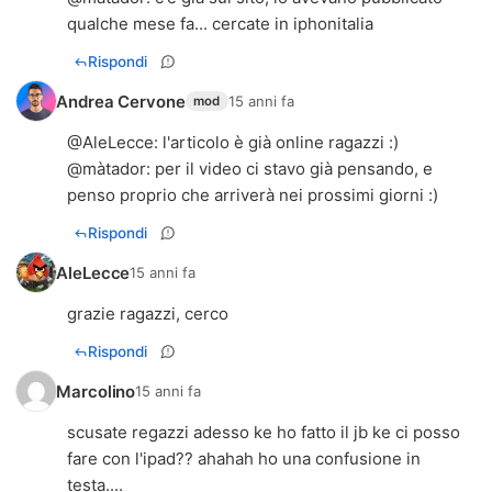
qualche mese fa... cercate in iphonitalia
Rispondi
Andrea Cervone
15 anni fa
mod
@
AleLecce
: l'articolo è già online ragazzi :)
@
màtador
: per il video ci stavo già pensando, e
penso proprio che arriverà nei prossimi giorni :)
Rispondi
AleLecce
15 anni fa
grazie ragazzi, cerco
Rispondi
Marcolino
15 anni fa
scusate regazzi adesso ke ho fatto il jb ke ci posso
fare con l'ipad?? ahahah ho una confusione in
testa....