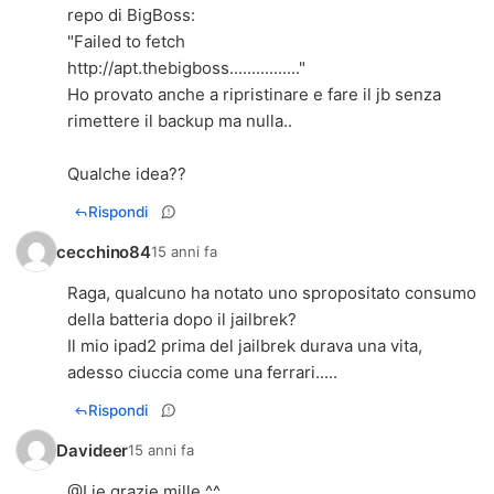
repo di BigBoss:
http://apt.thebigboss
................"
Ho provato anche a ripristinare e fare il jb senza
rimettere il backup ma nulla..
Qualche idea??
Rispondi
cecchino84
15 anni fa
Raga, qualcuno ha notato uno spropositato consumo
della batteria dopo il jailbrek?
Il mio ipad2 prima del jailbrek durava una vita,
adesso ciuccia come una ferrari.....
Rispondi
Davideer
15 anni fa
@Lie grazie mille ^^