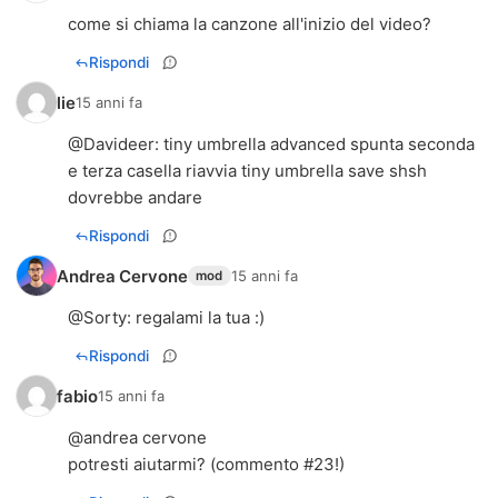
come si chiama la canzone all'inizio del video?
Rispondi
lie
15 anni fa
@
Davideer
: tiny umbrella advanced spunta seconda
e terza casella riavvia tiny umbrella save shsh
dovrebbe andare
Rispondi
Andrea Cervone
15 anni fa
mod
@
Sorty
: regalami la tua :)
Rispondi
fabio
15 anni fa
@andrea cervone
potresti aiutarmi? (commento #23!)