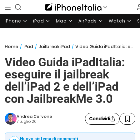
iPhone
iPad
Mac
AirPods
Watch
Home
/
iPad
/
Jailbreak iPad
/
Video Guida iPadItalia: eseguire il jailbreak dell’iPad 2 e dell’iPad con JailbreakMe 3.0
Video Guida iPadItalia:
eseguire il jailbreak
dell’iPad 2 e dell’iPad
con JailbreakMe 3.0
Andrea Cervone
Condividi
7 Luglio 2011
Nuovo sistema di commenti