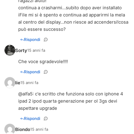
ragazzi aiuto!
continua a crasharmi…subito dopo aver installato
iFile mi si è spento e continua ad apparirmi la mela
al centro del display…non riesce ad accendersi!cosa
può essere successo?
Rispondi
Sorty
15 anni fa
Che voce sgradevole!!!!
Rispondi
lie
15 anni fa
@
alfa5
: c'e scritto che funziona solo con iphone 4
ipad 2 ipod quarta generazione per ol 3gs devi
aspettare upgrade
Rispondi
Biondo
15 anni fa