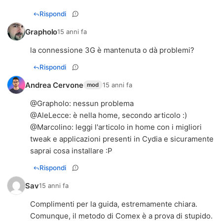
Rispondi
Grapholo
15 anni fa
la connessione 3G è mantenuta o dà problemi?
Rispondi
Andrea Cervone
15 anni fa
mod
@
Grapholo
: nessun problema
@
AleLecce
: è nella home, secondo articolo :)
@
Marcolino
: leggi l'articolo in home con i migliori
tweak e applicazioni presenti in Cydia e sicuramente
saprai cosa installare :P
Rispondi
Sav
15 anni fa
Complimenti per la guida, estremamente chiara.
Comunque, il metodo di Comex è a prova di stupido.