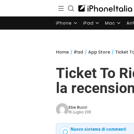
iPhone
iPad
Mac
Ai
Home
/
iPad
/
App Store
/
Ticket To
Ticket To Ri
la recension
Ebe Buzzi
16 Luglio 2011
Nuovo sistema di commenti