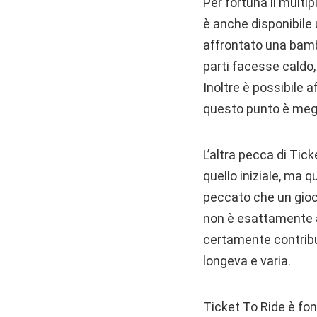
Per fortuna il multi
è anche disponibile u
affrontato una bambi
parti facesse caldo,
Inoltre è possibile 
questo punto è megli
L’altra pecca di Tick
quello iniziale, ma 
peccato che un gioco
non è esattamente a
certamente contribui
longeva e varia.
Ticket To Ride è fo