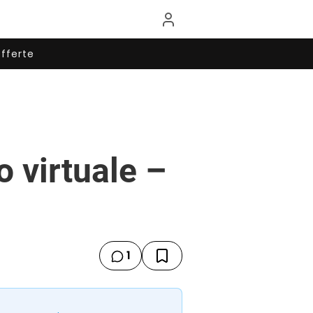
fferte
o virtuale –
1