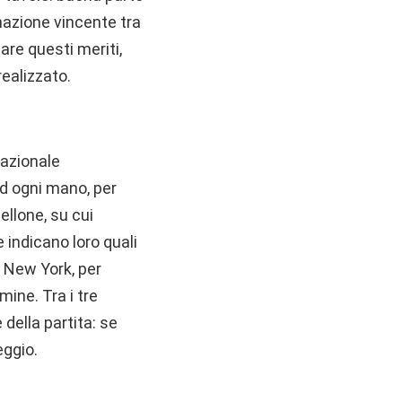
inazione vincente tra
are questi meriti,
realizzato.
nazionale
ad ogni mano, per
ellone, su cui
e indicano loro quali
– New York, per
mine. Tra i tre
 della partita: se
eggio.