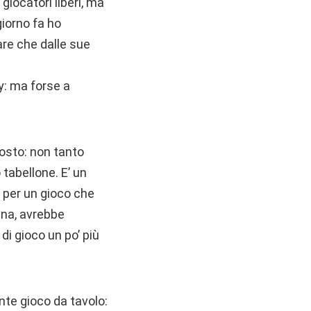
giocatori liberi, ma
giorno fa ho
are che dalle sue
ay: ma forse a
 costo: non tanto
 tabellone. E’ un
, per un gioco che
ana, avrebbe
di gioco un po’ più
te gioco da tavolo: