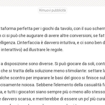
Rimuovi pubblicità
ttaforma perfetta per i giochi da tavolo, con il suo sche
ci si può che augurare di avere altre conversioni, se fa
lligenza. L’interfaccia è davvero intuitiva, e ci sono ben d
interattivo) ad illustrare le regole.
 a disposizione sono diverse. Si può giocare da soli, con
e si tratta della soluzione meno stimolante: settare la 
alche scontro per imparare le basi del gioco si finisce su
cisamente noiosa. Sebbene l’elemento della casualità fa 
, e tutti i giocatori siano sempre più o meno allo stesso li
o è davvero scarsa, e meriterebbe di essere un po’ più cura