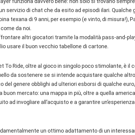
player funziona davvero bene: non solo si trovano sempre 
n servizio di chat che da esito ad episodi ilari. Qualche 
na texana di 9 anni, per esempio (e vinto, di misura!), P
 come da noi.
affrontare altri giocatori tramite la modalità pass-and-pl
o usare il buon vecchio tabellone di cartone.
et To Ride, oltre al gioco in singolo poco stimolante, è il
quello da sostenere se si intende acquistare qualche altro
 del genere obblighi ad ulteriori esborsi di qualche euro
 buon mercato: una mappa in più, oltre a quella americ
to ad invogliare all’acquisto e a garantire un’esperienza 
ndamentalmente un ottimo adattamento di un interessan