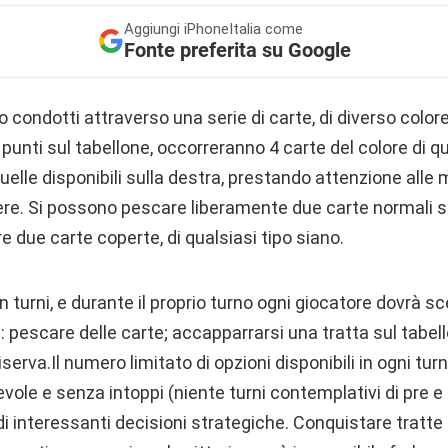
Aggiungi
iPhoneItalia come
Fonte preferita su Google
no condotti attraverso una serie di carte, di diverso color
 punti sul tabellone, occorreranno 4 carte del colore di qu
elle disponibili sulla destra, prestando attenzione alle 
re. Si possono pescare liberamente due carte normali s
re due carte coperte, di qualsiasi tipo siano.
 in turni, e durante il proprio turno ogni giocatore dovrà sc
i: pescare delle carte; accapparrarsi una tratta sul tabel
 riserva.Il numero limitato di opzioni disponibili in ogni tu
ole e senza intoppi (niente turni contemplativi di pre e 
i interessanti decisioni strategiche. Conquistare tratte 