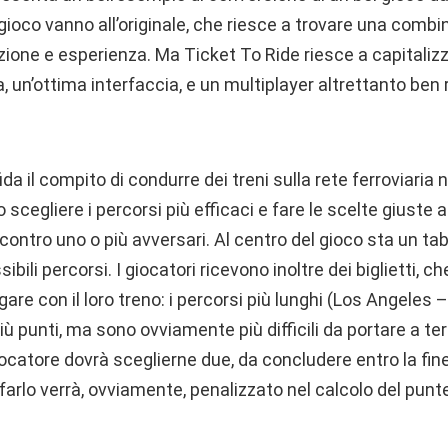
 gioco vanno all’originale, che riesce a trovare una comb
azione e esperienza. Ma Ticket To Ride riesce a capitalizz
, un’ottima interfaccia, e un multiplayer altrettanto ben 
ida il compito di condurre dei treni sulla rete ferroviaria 
cegliere i percorsi più efficaci e fare le scelte giuste 
a contro uno o più avversari. Al centro del gioco sta un tab
bili percorsi. I giocatori ricevono inoltre dei biglietti, ch
gare con il loro treno: i percorsi più lunghi (Los Angeles 
ù punti, ma sono ovviamente più difficili da portare a ter
 giocatore dovrà sceglierne due, da concludere entro la fine
 farlo verrà, ovviamente, penalizzato nel calcolo del punt