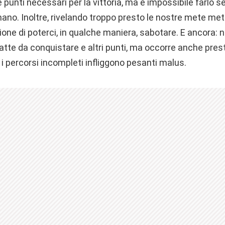
punti necessari per la vittoria, ma è impossibile farlo s
ano. Inoltre, rivelando troppo presto le nostre mete mett
ione di poterci, in qualche maniera, sabotare. E ancora: nu
tratte da conquistare e altri punti, ma occorre anche pres
a i percorsi incompleti infliggono pesanti malus.