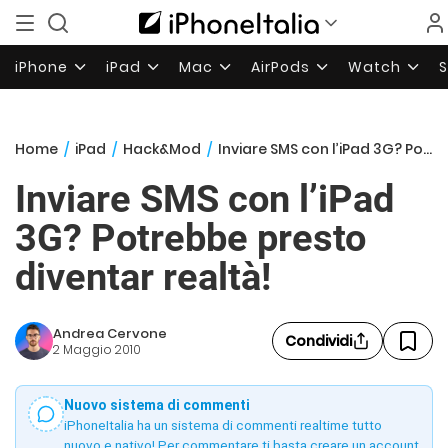
iPhone
iPad
Mac
AirPods
Watch
Home
/
iPad
/
Hack&Mod
/
Inviare SMS con l’iPad 3G? Potrebbe presto diventar realtà!
Inviare SMS con l’iPad
3G? Potrebbe presto
diventar realtà!
Andrea Cervone
Condividi
2 Maggio 2010
Nuovo sistema di commenti
iPhoneItalia ha un sistema di commenti realtime tutto
nuovo e nativo! Per commentare ti basta creare un account