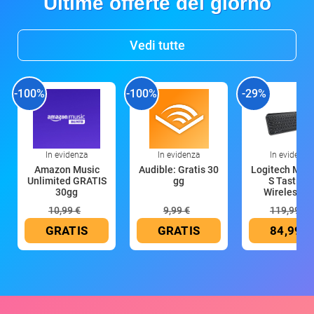
Ultime offerte del giorno
Vedi tutte
-100%
-100%
-29%
In evidenza
In evidenza
In evidenza
Amazon Music
Audible: Gratis 30
Logitech MX 
Unlimited GRATIS
gg
S Tastiera
30gg
Wireless (G
10,99 €
9,99 €
119,99 €
GRATIS
GRATIS
84,99 €