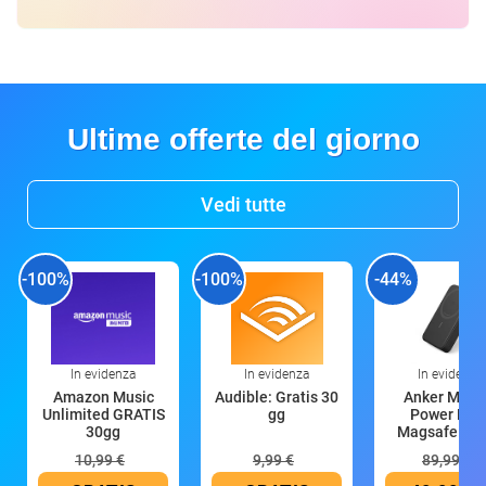
Ultime offerte del giorno
Vedi tutte
-100%
-100%
-44%
In evidenza
In evidenza
In evidenza
Amazon Music
Audible: Gratis 30
Anker Mag
Unlimited GRATIS
gg
Power Ban
30gg
Magsafe 10
mAh
10,99 €
9,99 €
89,99 €