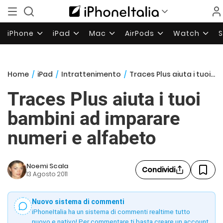
iPhone
iPad
Mac
AirPods
Watch
Home
/
iPad
/
Intrattenimento
/
Traces Plus aiuta i tuoi bambini ad imparare numeri e alfabeto
Traces Plus aiuta i tuoi
bambini ad imparare
numeri e alfabeto
Noemi Scala
Condividi
13 Agosto 2011
Nuovo sistema di commenti
iPhoneItalia ha un sistema di commenti realtime tutto
nuovo e nativo! Per commentare ti basta creare un account