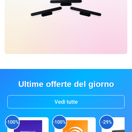
Ultime offerte del giorno
Vedi tutte
-100%
-100%
-29%