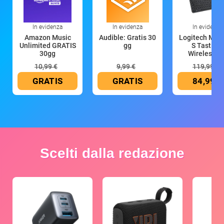
In evidenza
In evidenza
In evidenza
Amazon Music
Audible: Gratis 30
Logitech MX 
Unlimited GRATIS
gg
S Tastiera
30gg
Wireless (G
10,99 €
9,99 €
119,99 €
GRATIS
GRATIS
84,99 €
Scelti dalla redazione