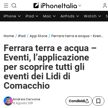
iPhone
iPad
Mac
AirPods
Watch
Home
/
iPad
/
App Store
/
Ferrara terra e acqua – Eventi, l’applicazione per scoprire tutti gli eventi dei Lidi di Comacchio
Ferrara terra e acqua –
Eventi, l’applicazione
per scoprire tutti gli
eventi dei Lidi di
Comacchio
Andrea Cervone
Condividi
13 Agosto 2011