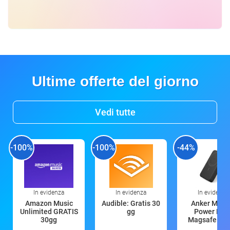
Ultime offerte del giorno
Vedi tutte
-100%
-100%
-44%
In evidenza
In evidenza
In evidenza
Amazon Music
Audible: Gratis 30
Anker Mag
Unlimited GRATIS
gg
Power Ban
30gg
Magsafe 10
mAh