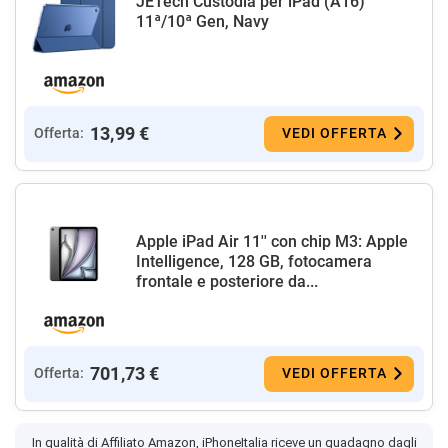
JETech Custodia per iPad (A16)
11ª/10ª Gen, Navy
13,99 €
Offerta:
VEDI OFFERTA
Apple iPad Air 11'' con chip M3: Apple
Intelligence, 128 GB, fotocamera
frontale e posteriore da...
701,73 €
Offerta:
VEDI OFFERTA
In qualità di Affiliato Amazon, iPhoneItalia riceve un guadagno dagli