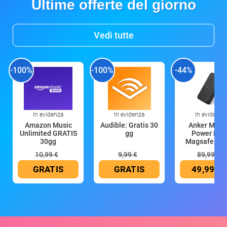
Ultime offerte del giorno
Vedi tutte
-100%
-100%
-44%
In evidenza
In evidenza
In evidenza
Amazon Music
Audible: Gratis 30
Anker Mag
Unlimited GRATIS
gg
Power Ban
30gg
Magsafe 10
mAh
10,99 €
9,99 €
89,99 €
GRATIS
GRATIS
49,99 €