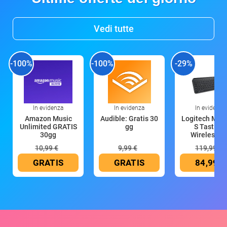
Vedi tutte
-100%
-100%
-29%
In evidenza
In evidenza
In evidenza
Amazon Music
Audible: Gratis 30
Logitech MX 
Unlimited GRATIS
gg
S Tastiera
30gg
Wireless (G
10,99 €
9,99 €
119,99 €
GRATIS
GRATIS
84,99 €