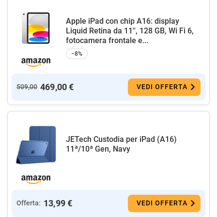
Apple iPad con chip A16: display
Liquid Retina da 11'', 128 GB, Wi Fi 6,
fotocamera frontale e...
−8%
469,00 €
509,00
VEDI OFFERTA
JETech Custodia per iPad (A16)
11ª/10ª Gen, Navy
13,99 €
Offerta:
VEDI OFFERTA