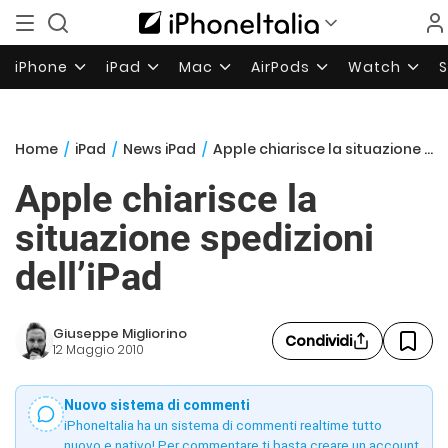
iPhone
iPad
Mac
AirPods
Watch
Home
/
iPad
/
News iPad
/
Apple chiarisce la situazione spedizioni dell’iPad
Apple chiarisce la
situazione spedizioni
dell’iPad
Giuseppe Migliorino
Condividi
12 Maggio 2010
Nuovo sistema di commenti
iPhoneItalia ha un sistema di commenti realtime tutto
nuovo e nativo! Per commentare ti basta creare un account