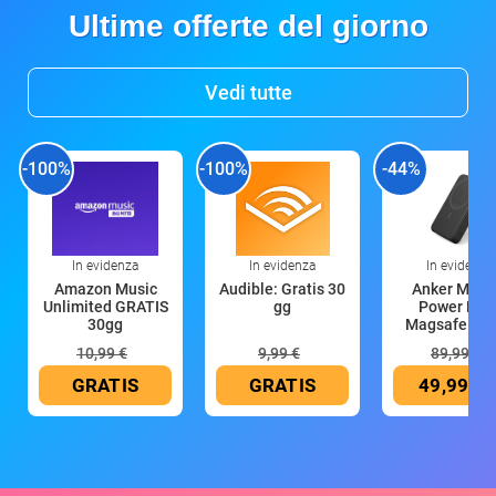
Ultime offerte del giorno
Vedi tutte
-100%
-100%
-44%
In evidenza
In evidenza
In evidenza
Amazon Music
Audible: Gratis 30
Anker Mag
Unlimited GRATIS
gg
Power Ban
30gg
Magsafe 10
mAh
10,99 €
9,99 €
89,99 €
GRATIS
GRATIS
49,99 €