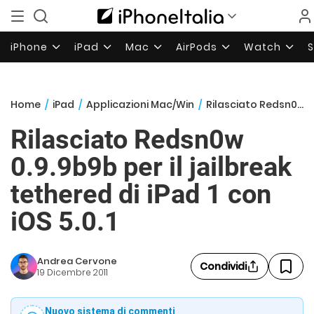
iPhone
iPad
Mac
AirPods
Watch
Home
/
iPad
/
Applicazioni Mac/Win
/
Rilasciato Redsn0w 0.9.9b9b per il jailbreak tethered di iPad 1 con iOS 5.0.1
Rilasciato Redsn0w
0.9.9b9b per il jailbreak
tethered di iPad 1 con
iOS 5.0.1
Andrea Cervone
Condividi
19 Dicembre 2011
Nuovo sistema di commenti