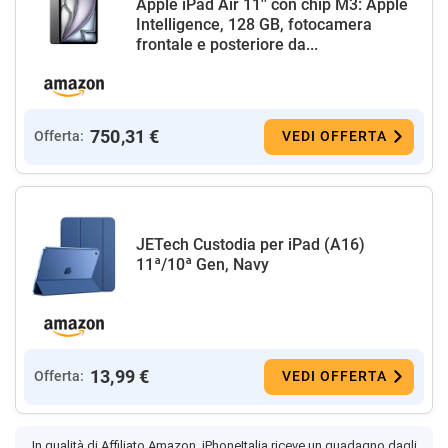
Apple iPad Air 11'' con chip M3: Apple
Intelligence, 128 GB, fotocamera
frontale e posteriore da...
750,31 €
Offerta:
VEDI OFFERTA
JETech Custodia per iPad (A16)
11ª/10ª Gen, Navy
13,99 €
Offerta:
VEDI OFFERTA
In qualità di Affiliato Amazon, iPhoneItalia riceve un guadagno dagli