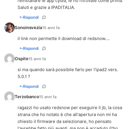
reinstallare le app cydia, le ho ritrovate come prima.
Saluti e grazie a IPADITALIA.
Rispondi
Sonoinsvezia
15 anni fa
il link non permette il download di redsnow....
Rispondi
Ospite
15 anni fa
si ma quando sarà possibile farlo per l'ipad2 vers.
5.0.1 ?
Rispondi
Terzobanco
15 anni fa
ragazzi ho usato redsnow per eseguire il jb, la cosa
strana che ho notato è che all'apertura non mi ha
chiesto il firmware da selezionare, ho pensato
l'avrebbe fatto più avanti, ma non è accaduto (l'ho