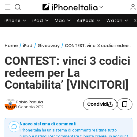
iPhone
iPad
Mac
AirPods
Watch
Home
/
iPad
/
Giveaway
/
CONTEST: vinci 3 codici redeem per La Contabilita’ [VINCITORI]
CONTEST: vinci 3 codici
redeem per La
Contabilita’ [VINCITORI]
Fabio Padula
Condividi
1 Gennaio 2012
Nuovo sistema di commenti
iPhoneItalia ha un sistema di commenti realtime tutto
nuovo e nativo! Per commentare ti basta creare un account