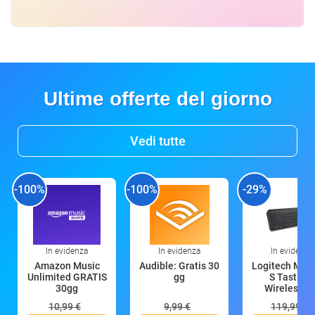
Ultime offerte del giorno
Vedi tutte
-100%
-100%
-29%
In evidenza
In evidenza
In evidenza
Amazon Music
Audible: Gratis 30
Logitech MX 
Unlimited GRATIS
gg
S Tastiera
30gg
Wireless (G
10,99 €
9,99 €
119,99 €