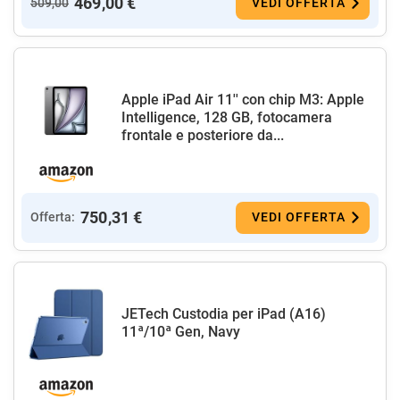
469,00 €
509,00
VEDI OFFERTA
Apple iPad Air 11'' con chip M3: Apple
Intelligence, 128 GB, fotocamera
frontale e posteriore da...
750,31 €
Offerta:
VEDI OFFERTA
JETech Custodia per iPad (A16)
11ª/10ª Gen, Navy