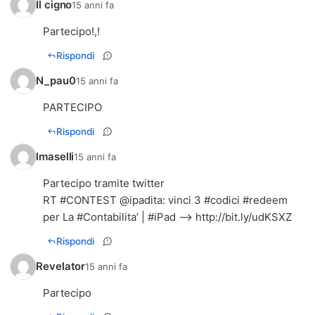
Il cigno
15 anni fa
Partecipo!,!
Rispondi
N_pau0
15 anni fa
PARTECIPO
Rispondi
lmaselli
15 anni fa
Partecipo tramite twitter
RT #CONTEST @ipadita: vinci 3 #codici #redeem
per La #Contabilita’ | #iPad –>
http://bit.ly/udKSXZ
Rispondi
Revelator
15 anni fa
Partecipo