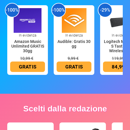
-100%
-100%
-29%
In evidenza
In evidenza
In evidenza
Amazon Music
Audible: Gratis 30
Logitech MX 
Unlimited GRATIS
gg
S Tastiera
30gg
Wireless (G
10,99 €
9,99 €
119,99 €
GRATIS
GRATIS
84,99 €
Scelti dalla redazione