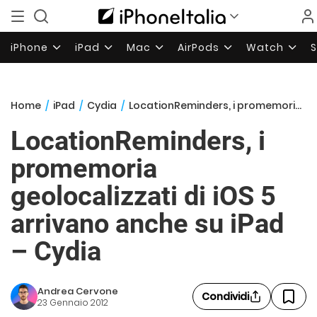
iPhone
iPad
Mac
AirPods
Watch
Home
/
iPad
/
Cydia
/
LocationReminders, i promemoria geolocalizzati di iOS 5 arrivano anche su iPad – Cydia
LocationReminders, i
promemoria
geolocalizzati di iOS 5
arrivano anche su iPad
– Cydia
Andrea Cervone
Condividi
23 Gennaio 2012