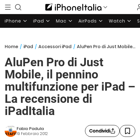
iPhone
iPad
Mac
AirPods
Watch
Home
/
iPad
/
Accessori iPad
/
AluPen Pro di Just Mobile, il pennino multifunzione per iPad – La recensione di iPadItalia
AluPen Pro di Just
Mobile, il pennino
multifunzione per iPad –
La recensione di
iPadItalia
Fabio Padula
Condividi
19 Febbraio 2012