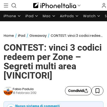
iPhone
iPad
Mac
AirPods
Watch
Home
/
iPad
/
Giveaway
/
CONTEST: vinci 3 codici redeem per Zone – Segreti multi area [VINCITORI]
CONTEST: vinci 3 codici
redeem per Zone –
Segreti multi area
[VINCITORI]
Fabio Padula
Condividi
18 Febbraio 2012
Nuovo sistema di commenti