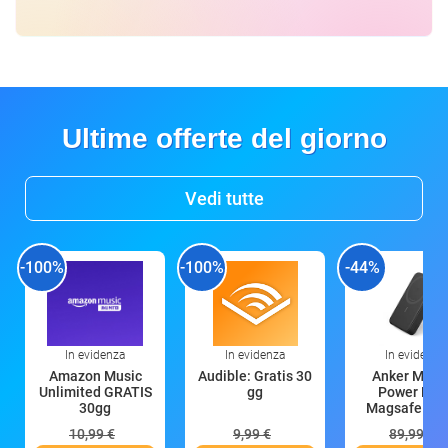
Ultime offerte del giorno
Vedi tutte
-100%
-100%
-44%
In evidenza
In evidenza
In evidenza
Amazon Music
Audible: Gratis 30
Anker Mag
Unlimited GRATIS
gg
Power Ban
30gg
Magsafe 10
mAh
10,99 €
9,99 €
89,99 €