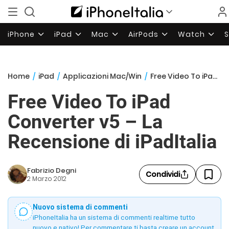
iPhone
iPad
Mac
AirPods
Watch
Home
/
iPad
/
Applicazioni Mac/Win
/
Free Video To iPad Converter v5 – La Recensione di iPadItalia
Free Video To iPad
Converter v5 – La
Recensione di iPadItalia
Fabrizio Degni
Condividi
2 Marzo 2012
Nuovo sistema di commenti
iPhoneItalia ha un sistema di commenti realtime tutto
nuovo e nativo! Per commentare ti basta creare un account