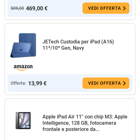
469,00 €
509,00
VEDI OFFERTA
JETech Custodia per iPad (A16)
11ª/10ª Gen, Navy
13,99 €
Offerta:
VEDI OFFERTA
Apple iPad Air 11'' con chip M3: Apple
Intelligence, 128 GB, fotocamera
frontale e posteriore da...