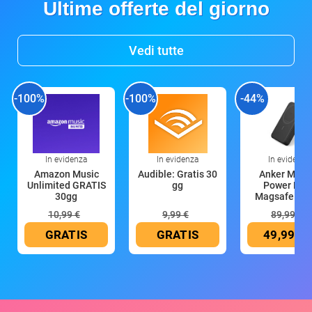
Ultime offerte del giorno
Vedi tutte
-100%
-100%
-44%
In evidenza
In evidenza
In evidenza
Amazon Music
Audible: Gratis 30
Anker Mag
Unlimited GRATIS
gg
Power Ban
30gg
Magsafe 10
mAh
10,99 €
9,99 €
89,99 €
GRATIS
GRATIS
49,99 €