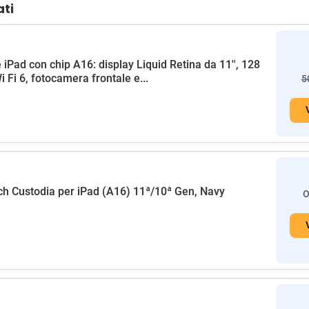
ati
 iPad con chip A16: display Liquid Retina da 11'', 128
i Fi 6, fotocamera frontale e...
5
h Custodia per iPad (A16) 11ª/10ª Gen, Navy
O