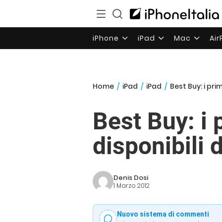
iPhone
iPad
Mac
Ai
Home
/
iPad
/
iPad
/
Best Buy: i pri
Best Buy: i 
disponibili 
Denis Dosi
1 Marzo 2012
Nuovo sistema di commenti