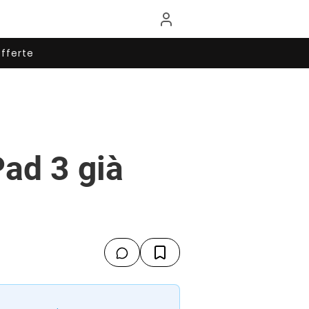
fferte
Pad 3 già