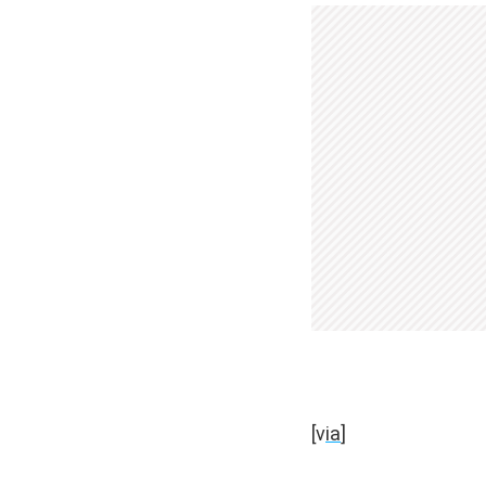
[v
ia
]