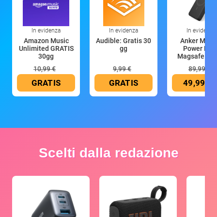
In evidenza
In evidenza
In evidenza
Amazon Music
Audible: Gratis 30
Anker Mag
Unlimited GRATIS
gg
Power Ban
30gg
Magsafe 10
mAh
10,99 €
9,99 €
89,99 €
GRATIS
GRATIS
49,99 €
Scelti dalla redazione