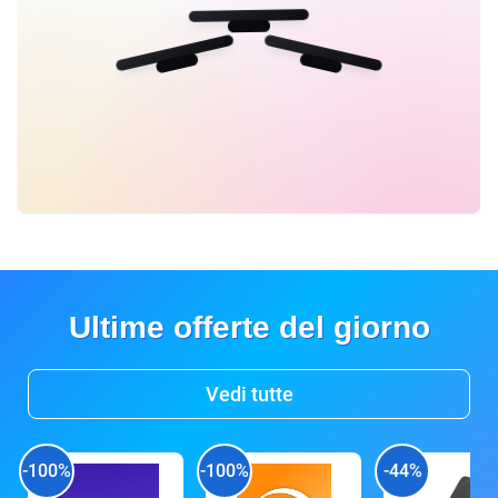
Ultime offerte del giorno
Vedi tutte
-100%
-100%
-44%