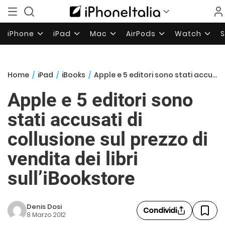
iPhone
iPad
Mac
AirPods
Watch
Home
/
iPad
/
iBooks
/
Apple e 5 editori sono stati accusati di collusione sul prezzo di vendita dei libri sull’iBookstore
Apple e 5 editori sono
stati accusati di
collusione sul prezzo di
vendita dei libri
sull’iBookstore
Denis Dosi
Condividi
8 Marzo 2012