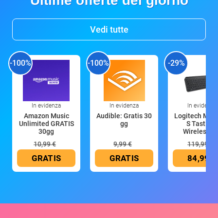
Ultime offerte del giorno
Vedi tutte
-100%
-100%
-29%
In evidenza
In evidenza
In evidenza
Amazon Music
Audible: Gratis 30
Logitech MX 
Unlimited GRATIS
gg
S Tastiera
30gg
Wireless (G
10,99 €
9,99 €
119,99 €
GRATIS
GRATIS
84,99 €