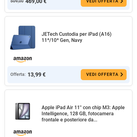
469,00 €
509,00
VEDI OFFERTA
JETech Custodia per iPad (A16)
11ª/10ª Gen, Navy
13,99 €
Offerta:
VEDI OFFERTA
Apple iPad Air 11'' con chip M3: Apple
Intelligence, 128 GB, fotocamera
frontale e posteriore da...