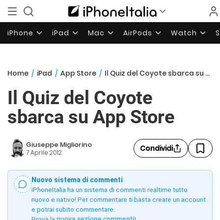
iPhone
iPad
Mac
AirPods
Watch
Home
/
iPad
/
App Store
/
Il Quiz del Coyote sbarca su App Store
Il Quiz del Coyote
sbarca su App Store
Giuseppe Migliorino
Condividi
7 Aprile 2012
Nuovo sistema di commenti
iPhoneItalia ha un sistema di commenti realtime tutto
nuovo e nativo! Per commentare ti basta creare un account
e potrai subito commentare.
Prova la
nuova sezione commenti
!