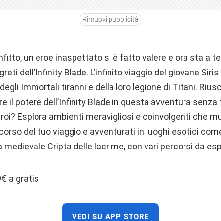
Rimuovi pubblicità
nfitto, un eroe inaspettato si è fatto valere e ora sta a te
reti dell’Infinity Blade. L‘infinito viaggio del giovane Siri
gli Immortali tiranni e della loro legione di Titani. Riuscir
are il potere dell’Infinity Blade in questa avventura senz
eroi? Esplora ambienti meravigliosi e coinvolgenti che m
rso del tuo viaggio e avventurati in luoghi esotici come
a medievale Cripta delle lacrime, con vari percorsi da esp
9€ a gratis
VEDI SU APP STORE