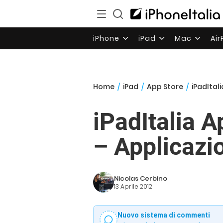
iPhone
iPad
Mac
Ai
Home
/
iPad
/
App Store
/
iPadItali
iPadItalia 
– Applicazio
Nicolas Cerbino
13 Aprile 2012
Nuovo sistema di commenti