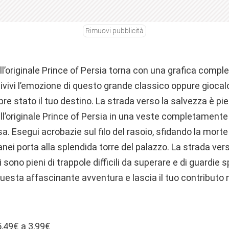
Rimuovi pubblicità
ll’originale Prince of Persia torna con una grafica comp
Rivivi l’emozione di questo grande classico oppure giocalo
re stato il tuo destino. La strada verso la salvezza è pi
ll’originale Prince of Persia in una veste completamente
sa. Esegui acrobazie sul filo del rasoio, sfidando la mort
ranei porta alla splendida torre del palazzo. La strada ver
li sono pieni di trappole difficili da superare e di guardie 
questa affascinante avventura e lascia il tuo contributo n
 5,49€ a 3,99€