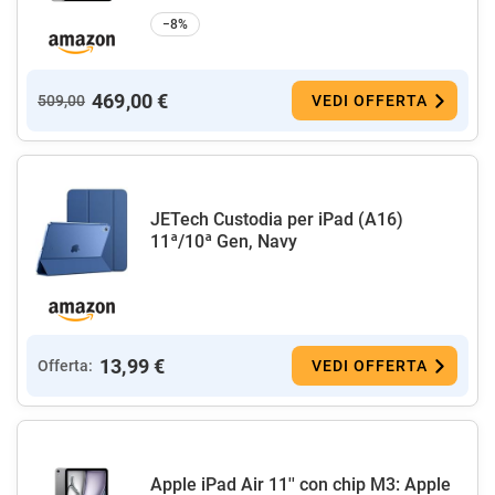
−8%
469,00 €
509,00
VEDI OFFERTA
JETech Custodia per iPad (A16)
11ª/10ª Gen, Navy
13,99 €
Offerta:
VEDI OFFERTA
Apple iPad Air 11'' con chip M3: Apple