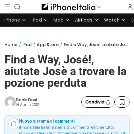
iPhone
iPad
Mac
AirPods
Watch
Home
/
iPad
/
App Store
/
Find a Way, José!, aiutate Josè a trovare la pozione perduta
Find a Way, José!,
aiutate Josè a trovare la
pozione perduta
Denis Dosi
Condividi
14 Aprile 2012
Nuovo sistema di commenti
iPhoneItalia ha un sistema di commenti realtime tutto
nuovo e nativo! Per commentare ti basta creare un account