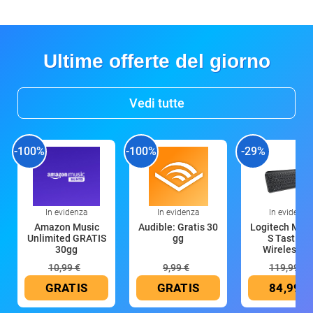
Ultime offerte del giorno
Vedi tutte
-100%
-100%
-29%
In evidenza
In evidenza
In evidenza
Amazon Music
Audible: Gratis 30
Logitech MX 
Unlimited GRATIS
gg
S Tastiera
30gg
Wireless (G
10,99 €
9,99 €
119,99 €
GRATIS
GRATIS
84,99 €