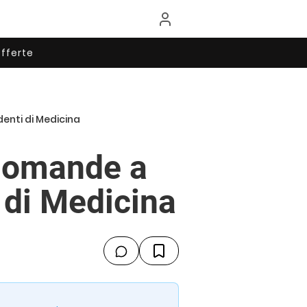
fferte
denti di Medicina
 domande a
i di Medicina