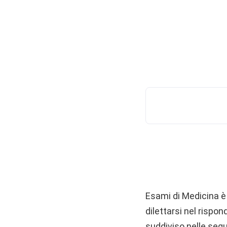
Esami di Medicina è 
dilettarsi nel rispo
suddiviso nelle segu