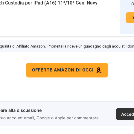
h Custodia per iPad (A16) 11ª/10ª Gen, Navy
O
 qualità di Affiliato Amazon, iPhoneItalia riceve un guadagno dagli acquisti idon
OFFERTE AMAZON DI OGGI
are alla discussione
Acced
 tuo account email, Google o Apple per commentare.