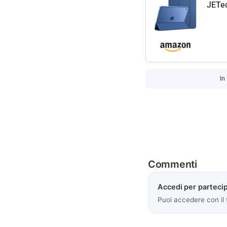
JETec
In
Commenti
Accedi per partecip
Puoi accedere con il