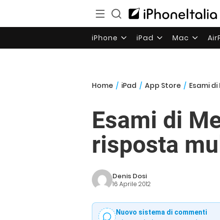
iPhone
iPad
Mac
Ai
Home
/
iPad
/
App Store
/
Esami di
Esami di Me
risposta mul
Denis Dosi
16 Aprile 2012
Nuovo sistema di commenti