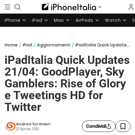
iPhone
iPad
Mac
AirPods
Watch
Home
/
iPad
/
Aggiornamenti
/
iPadItalia Quick Updates 21/04: GoodPlayer, Sky Gamblers: Rise of Glory e Tweetings HD for Twitter
iPadItalia Quick Updates
21/04: GoodPlayer, Sky
Gamblers: Rise of Glory
e Tweetings HD for
Twitter
Andrea Scrimieri
Condividi
21 Aprile 2012