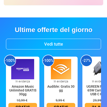
Ultime offerte del giorno
Vedi tutte
-100%
-100%
-27%
In evidenza
In evidenza
In evidenza
Amazon Music
Audible: Gratis 30
UGREEN Nex
Unlimited GRATIS
gg
65W Caricat
30gg
USB C Rica
10,99 €
9,99 €
29,99 €