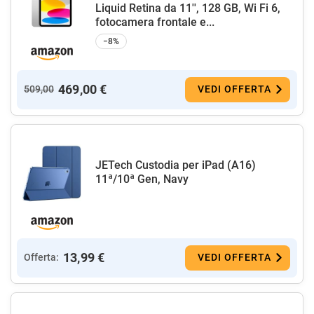
Liquid Retina da 11'', 128 GB, Wi Fi 6,
fotocamera frontale e...
−8%
469,00 €
509,00
VEDI OFFERTA
JETech Custodia per iPad (A16)
11ª/10ª Gen, Navy
13,99 €
Offerta:
VEDI OFFERTA