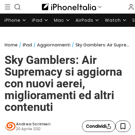
iPhone
iPad
Mac
AirPods
Watch
Home
/
iPad
/
Aggiornamenti
/
Sky Gamblers: Air Supremacy si aggiorna con nuovi aerei, miglioramenti ed altri contenuti
Sky Gamblers: Air
Supremacy si aggiorna
con nuovi aerei,
miglioramenti ed altri
contenuti
Andrea Scrimieri
Condividi
20 Aprile 2012