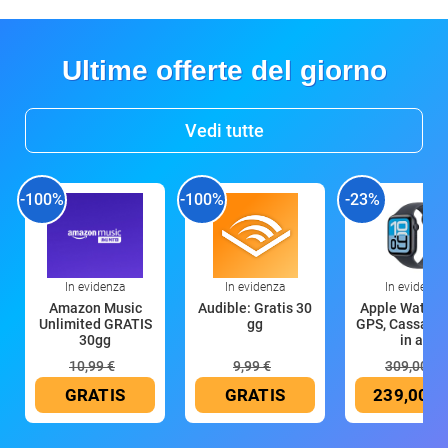
Ultime offerte del giorno
Vedi tutte
-100%
-100%
-23%
In evidenza
In evidenza
In evidenza
Amazon Music
Audible: Gratis 30
Apple Watch 
Unlimited GRATIS
gg
GPS, Cassa 4
30gg
in all
10,99 €
9,99 €
309,00 €
GRATIS
GRATIS
239,00 €