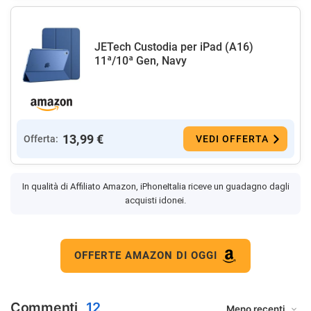
JETech Custodia per iPad (A16)
11ª/10ª Gen, Navy
13,99 €
Offerta:
VEDI OFFERTA
In qualità di Affiliato Amazon, iPhoneItalia riceve un guadagno dagli
acquisti idonei.
OFFERTE AMAZON DI OGGI
Commenti
12