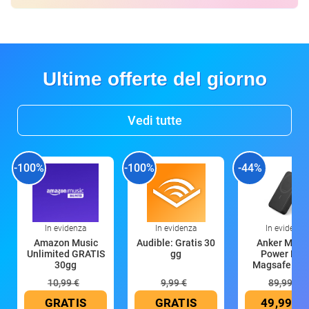
Ultime offerte del giorno
Vedi tutte
-100%
-100%
-44%
In evidenza
In evidenza
In evidenza
Amazon Music
Audible: Gratis 30
Anker Mag
Unlimited GRATIS
gg
Power Ban
30gg
Magsafe 10
mAh
10,99 €
9,99 €
89,99 €
GRATIS
GRATIS
49,99 €