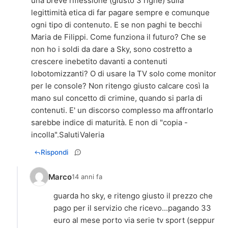
una breve riflessione (giusto 3 righe) sulla
legittimità etica di far pagare sempre e comunque
ogni tipo di contenuto. E se non paghi te becchi
Maria de Filippi. Come funziona il futuro? Che se
non ho i soldi da dare a Sky, sono costretto a
crescere inebetito davanti a contenuti
lobotomizzanti? O di usare la TV solo come monitor
per le console? Non ritengo giusto calcare così la
mano sul concetto di crimine, quando si parla di
contenuti. E' un discorso complesso ma affrontarlo
sarebbe indice di maturità. E non di "copia -
incolla".SalutiValeria
Rispondi
Marco
14 anni fa
guarda ho sky, e ritengo giusto il prezzo che
pago per il servizio che ricevo...pagando 33
euro al mese porto via serie tv sport (seppur