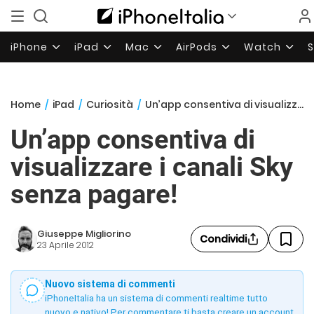
iPhone
iPad
Mac
AirPods
Watch
Home
/
iPad
/
Curiosità
/
Un’app consentiva di visualizzare i canali Sky senza pagare!
Un’app consentiva di
visualizzare i canali Sky
senza pagare!
Giuseppe Migliorino
Condividi
23 Aprile 2012
Nuovo sistema di commenti
iPhoneItalia ha un sistema di commenti realtime tutto
nuovo e nativo! Per commentare ti basta creare un account