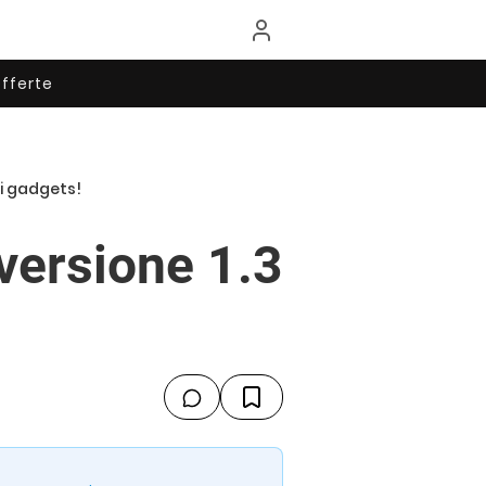
fferte
ei gadgets!
 versione 1.3