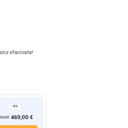
 poco sfacciata!
−8%
469,00 €
09,00