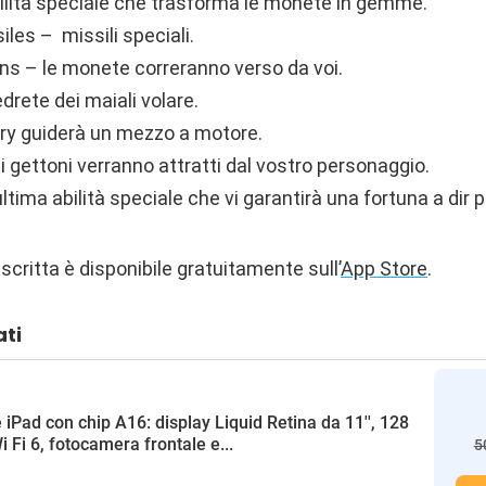
lità speciale che trasforma le monete in gemme.
les – missili speciali.
s – le monete correranno verso da voi.
edrete dei maiali volare.
rry guiderà un mezzo a motore.
 gettoni verranno attratti dal vostro personaggio.
ultima abilità speciale che vi garantirà una fortuna a dir
scritta è disponibile gratuitamente sull’
App Store
.
ati
 iPad con chip A16: display Liquid Retina da 11'', 128
i Fi 6, fotocamera frontale e...
5