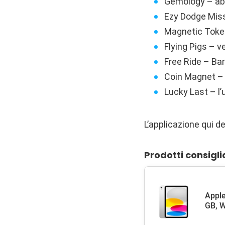
Gemology – abi
Ezy Dodge Missi
Magnetic Token
Flying Pigs – v
Free Ride – Ba
Coin Magnet – i
Lucky Last – l’
L’applicazione qui de
Prodotti consigli
Apple
GB, W