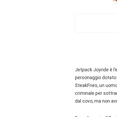
Jetpack Joyride è l’
personaggio dotato d
SteakFries, un uomo
criminale per sottrar
dal covo, ma non avr