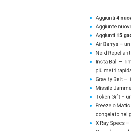
Aggiunti
4 nuov
Aggiunte nuove 
Aggiunti
15 ga
Air Barrys – un
Nerd Repellant 
Insta Ball – ri
più metri rapi
Gravity Belt – 
Missile Jammer 
Token Gift – un
Freeze o Matic 
congelato nel 
X Ray Specs – 