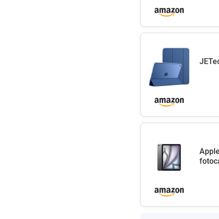
JETec
Apple
fotoc