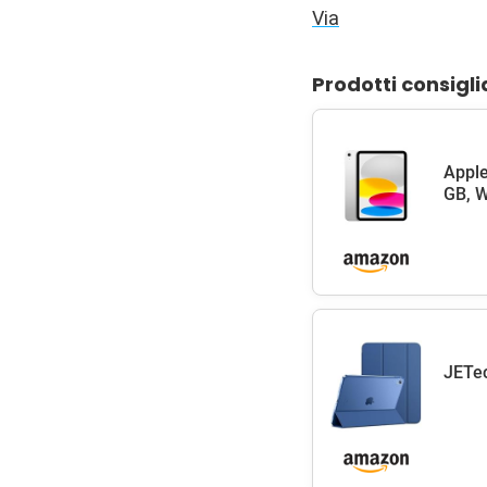
Via
Prodotti consigli
Apple
GB, W
JETec