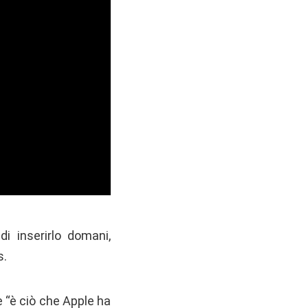
di inserirlo domani,
s.
 “è ciò che Apple ha