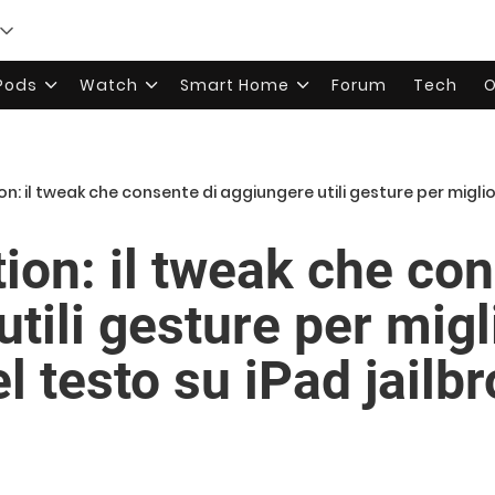
rPods
Watch
Smart Home
Forum
Tech
O
: il tweak che consente di aggiungere utili gesture per migliorare la 
ion: il tweak che con
tili gesture per migl
l testo su iPad jailb