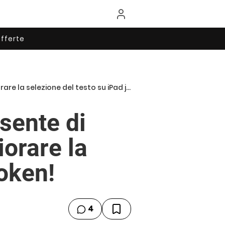
fferte
selezione del testo su iPad jailbroken!
sente di
iorare la
roken!
4