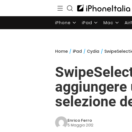
iPhone
iPad
Mac
Ai
Home
/
iPad
/
Cydia
/
SwipeSelection
SwipeSelect
aggiungere u
selezione de
Enrico Ferro
5 Maggio 2012