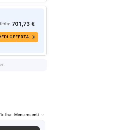
701,73 €
ferta:
VEDI OFFERTA
ei.
Ordina: