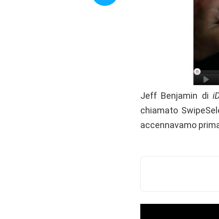
Jeff Benjamin di
i
chiamato SwipeSele
accennavamo prima. 