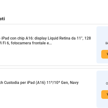
ati
 iPad con chip A16: display Liquid Retina da 11'', 128
i Fi 6, fotocamera frontale e...
5
h Custodia per iPad (A16) 11ª/10ª Gen, Navy
O