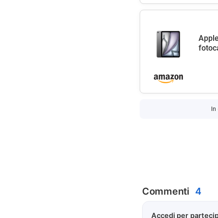
Apple
fotoc
In
Commenti
4
Accedi per partecip