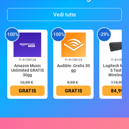
Vedi tutte
-100%
-100%
-29%
In evidenza
In evidenza
In evidenza
Amazon Music
Audible: Gratis 30
Logitech MX 
Unlimited GRATIS
gg
S Tastiera
30gg
Wireless (G
10,99 €
9,99 €
119,99 €
GRATIS
GRATIS
84,99 €