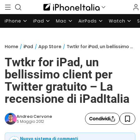
iPhone
iPad
Mac
AirPods
Watch
Home
/
iPad
/
App Store
/
Twtkr for iPad, un bellissimo client per Twitter gratuito – La recensione di iPadItalia
Twtkr for iPad, un
bellissimo client per
Twitter gratuito – La
recensione di iPadItalia
Andrea Cervone
Condividi
5 Maggio 2012
Nuovo sistema di commenti