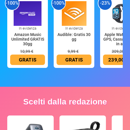
-100%
-100%
-23%
In evidenza
In evidenza
In evidenza
Amazon Music
Audible: Gratis 30
Apple Watch 
Unlimited GRATIS
gg
GPS, Cassa 4
30gg
in all
10,99 €
9,99 €
309,00 €
GRATIS
GRATIS
239,00 €
Scelti dalla redazione