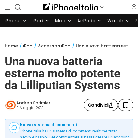
iPhone
iPad
Mac
AirPods
Watch
Home
/
iPad
/
Accessori iPad
/
Una nuova batteria esterna molto potente da Lilliputian Systems
Una nuova batteria
esterna molto potente
da Lilliputian Systems
Andrea Scrimieri
Condividi
9 Maggio 2012
Nuovo sistema di commenti
iPhoneItalia ha un sistema di commenti realtime tutto
nuovo e nativo! Per commentare ti basta creare un account